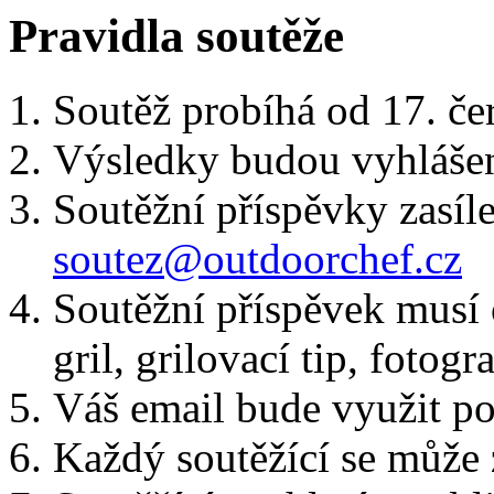
Pravidla soutěže
Soutěž probíhá od 17. če
Výsledky budou vyhlášen
Soutěžní příspěvky zasíle
soutez@
outdoorchef.cz
Soutěžní příspěvek musí 
gril, grilovací tip, fotogr
Váš email bude využit po
Každý soutěžící se může 