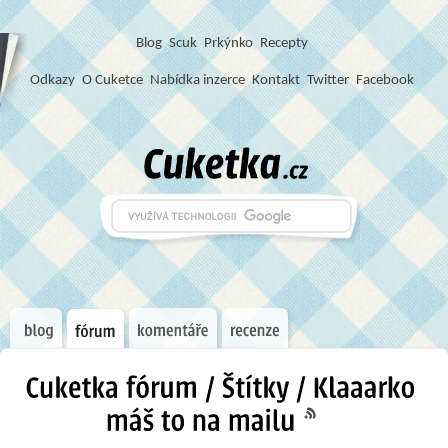
Blog
S
c
u
k
Prkýnko
Recepty
Odkazy
O Cuketce
Nabídka inzerce
Kontakt
Twitter
Facebook