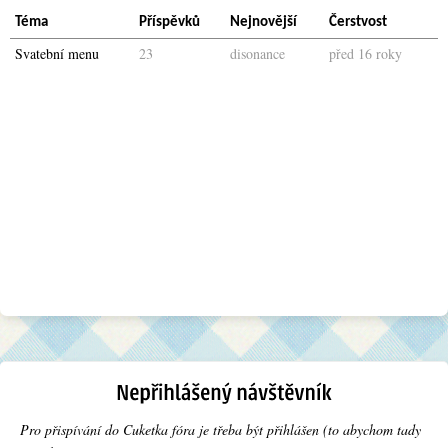
Téma
Příspěvků
Nejnovější
Čerstvost
Svatební menu
23
disonance
před 16 roky
Pro přispívání do Cuketka fóra je třeba být přihlášen (to abychom tady