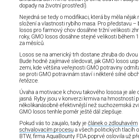
dopady na životní prostředí).
Nejedná se tedy o modifikaci, která by měla nějak 
složení a vlastnosti rybího masa. Pro představu –
losos pro farmový chov dosáhne tržní velikosti zh
roky, GMO losos dosáhne stejné velikosti během 1
za měsíců.
Losos se na americký trh dostane zhruba do dvou l
Bude hodně zajímavé sledovat, jak GMO losos usp
zemi, kde většina veřejnosti GMO potraviny odmítá
se proti GMO potravinám staví i některé silné obc
řetězce.
Úvaha a motivace k chovu takového lososa je ale 
jasná. Ryby jsou v konverzi krmiva na hmostností p
několikanásobně efektivnější než suchozemská zví
GMO losos tenhle poměr ještě dál zlepšuje.
Pokud vás to zaujalo, tady je
článek o zdlouhavém
schvalovacím procesu
a všech politických tlacíh o
BTW, firma AquaBounty FDA poprvé oslovila už př