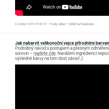
-
-
6. květen 2019 19:05:31
Trvalý odkaz
Sdílet na Facebooku
Jak nabarvit velikonoční vejce přírodními barva
Podrobný návod s postupem a přesným odměřen
surovin –
najdete zde
. Navážení ingrediencí nepo
výsledné barvy na tom dost závisí! ;)