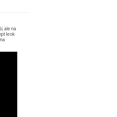
, ale na
ept krok
 na