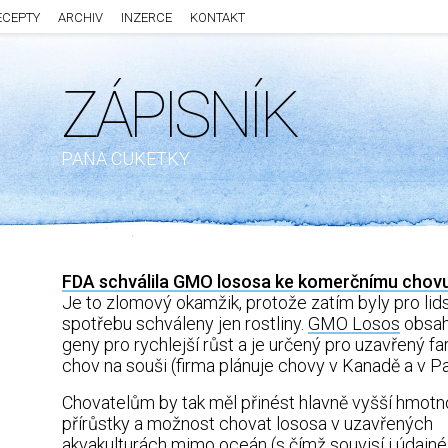
ECEPTY
ARCHIV
INZERCE
KONTAKT
ZÁPISNÍK
PANA CUKETKY
FDA schválila GMO lososa ke komerčnímu chov
Je to zlomový okamžik, protože zatím byly pro lid
spotřebu schváleny jen rostliny.
GMO Losos
obsah
geny pro rychlejší růst a je určený pro uzavřený f
chov na souši (firma plánuje chovy v Kanadě a v P
Chovatelům by tak měl přinést hlavně vyšší hmotn
přírůstky a možnost chovat lososa v uzavřených
akvakulturách mimo oceán (s čímž souvisí i údajné 