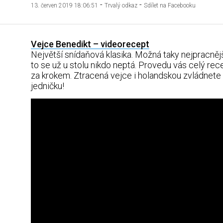
-
-
13. červen 2019 18:06:51
Trvalý odkaz
Sdílet na Facebooku
Vejce Benedikt – videorecept
Největší snídaňová klasika. Možná taky nejpracnější
to se už u stolu nikdo neptá. Provedu vás celý rec
za krokem. Ztracená vejce i holandskou zvládnete
jedničku!