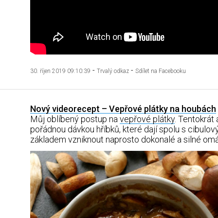
-
-
30. říjen 2019 09:10:39
Trvalý odkaz
Sdílet na Facebooku
Nový videorecept – Vepřové plátky na houbách
Můj oblíbený postup na
vepřové plátky
. Tentokrát 
pořádnou dávkou hříbků, které dají spolu s cibulo
základem vzniknout naprosto dokonalé a silné om