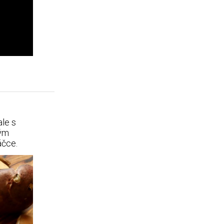
ale s
vým
áčce.