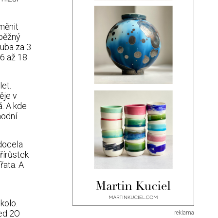
měnit
 běžný
ruba za 3
6 až 18
et.
ěje v
. A kde
hodní
docela
řírůstek
řata. A
kolo.
ed 2O
reklama