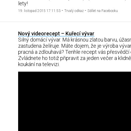
lety!
-
-
19. listopad 2015 17:11:53
Trvalý odkaz
Sdílet na Facebooku
Nový videorecept – Kuřecí vývar
Silný domácí vývar. Má krásnou zlatou barvu, úžasn
zastudena želíruje. Máte dojem, že je výroba vývaru
pracná a zdlouhavá? Tenhle recept vás přesvědčí 
Zvládnete ho totiž připravit za jeden večer a klidně
koukání na televizi.