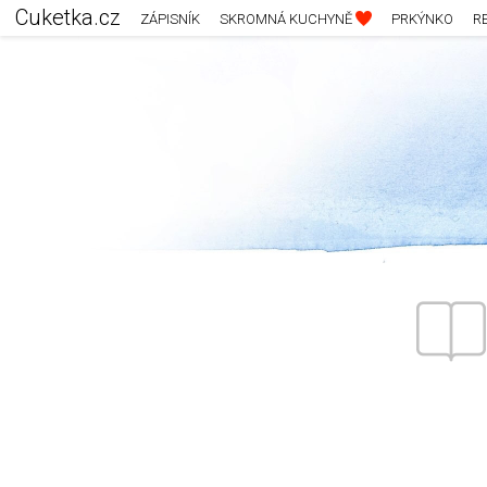
Cuketka.cz
ZÁPISNÍK
SKROMNÁ KUCHYNĚ
PRKÝNKO
R