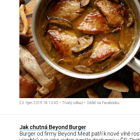
-
-
23. říjen 2019 18:10:43
Trvalý odkaz
Sdílet na Facebooku
Jak chutná Beyond Burger
Burger od firmy Beyond Meat patří k nové vlně ros