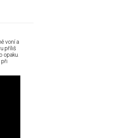
ě voní a
 příliš
o opaku.
 při