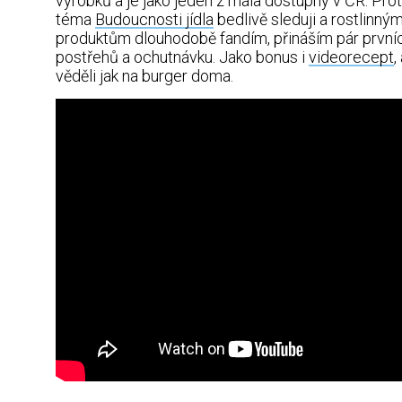
výrobků a je jako jeden z mála dostupný v ČR. Pro
téma
Budoucnosti jídla
bedlivě sleduji a rostlinný
produktům dlouhodobě fandím, přináším pár první
postřehů a ochutnávku. Jako bonus i
videorecept
,
věděli jak na burger doma.