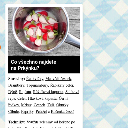
Suroviny:
Ředkvičky
,
Medvědí česnek
,
Brambory
,
Topinambury
,
Řapíkatý celer
,
Dýně
,
Rajčata
,
Růžičková kapusta
,
Salátová
řepa
,
Celer
,
Hlávková kapusta
,
Černá
ředkev
,
Mrkev
,
Česnek
,
Zelí
,
Okurky
,
Cibule
,
Papriky
.
Petržel
a
Kačenka česká
Techniky:
Využití zeleniny od kořene po