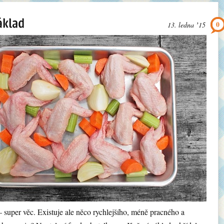
0
13. ledna ʼ15
 super věc. Existuje ale něco rychlejšího, méně pracného a