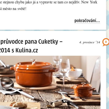
jte stejnou chybu jako já a vypravte se tam co nejdřív. New York
pší město na světě!
0
4. prosince ʼ14