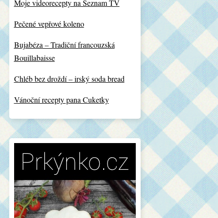
Moje videorecepty na Seznam TV
Pečené vepřové koleno
Bujabéza – Tradiční francouzská
Bouillabaisse
Chléb bez droždí – irský soda bread
Vánoční recepty pana Cuketky