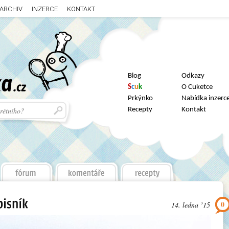
ARCHIV
INZERCE
KONTAKT
Blog
Odkazy
S
c
u
k
O Cuketce
Prkýnko
Nabídka inzerc
Recepty
Kontakt
0
14. ledna ʼ15