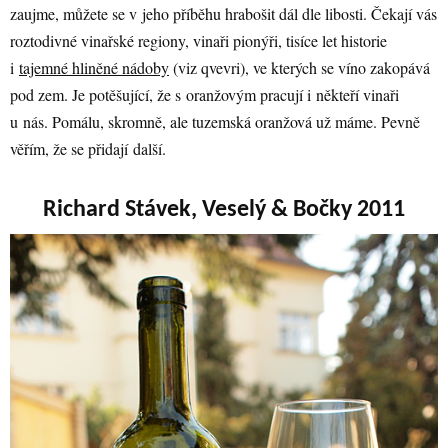
zaujme, můžete se v jeho příběhu hrabošit dál dle libosti. Čekají vás
roztodivné vinařské regiony, vinaři pionýři, tisíce let historie
i
tajemné hliněné nádoby
(viz qvevri), ve kterých se víno zakopává
pod zem. Je potěšující, že s oranžovým pracují i někteří vinaři
u nás. Pomálu, skromně, ale tuzemská oranžová už máme. Pevně
věřím, že se přidají další.
Richard Stávek, Veselý & Bočky 2011