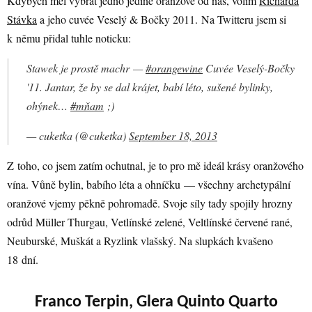
Kdybych měl vybrat jedno jediné oranžové od nás, volím
Richarda
Stávka
a jeho cuvée Veselý & Bočky 2011. Na Twitteru jsem si
k němu přidal tuhle noticku:
Stawek je prostě machr —
#orangewine
Cuvée Veselý-Bočky
'11. Jantar, že by se dal krájet, babí léto, sušené bylinky,
ohýnek…
#mňam
;)
— cuketka (@cuketka)
September 18, 2013
Z toho, co jsem zatím ochutnal, je to pro mě ideál krásy oranžového
vína. Vůně bylin, babího léta a ohníčku — všechny archetypální
oranžové vjemy pěkně pohromadě. Svoje síly tady spojily hrozny
odrůd Müller Thurgau, Vetlínské zelené, Veltlínské červené rané,
Neuburské, Muškát a Ryzlink vlašský. Na slupkách kvašeno
18 dní.
Franco Terpin, Glera Quinto Quarto