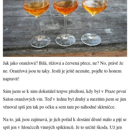
Jak jako oranžová? Bílá, růžová a červená přece, ne? No, právě že
ne. Oranžová jsou tu taky. Jestli je ještě neznáte, pojďte to honem
napravit!
Sám jsem se k nim dokutálel terpve předloni, kdy byl v Praze první
Salon oranžových vín. Teď v lednu byl druhý a mezitím jsem se jim
věnoval spíš jen tak po očku a sem tam po náhodné skleničce.
Na to, jak jsou zajímavá, je jich pořád k dostání děsně málo a pijí se
spíš jen v hloučccíh vinných spiklenců. Je to určitě škoda. Už jen