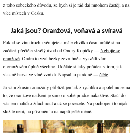
z toho sobeckého důvodu, že bych si je rád dal mnohem častěji a na
více místech v Česku.
Jaká jsou? Oranžová, voňavá a svíravá
Pokud se vínu trochu věnujete a máte chvilku času, určitě si na
začátek přečtěte skvělý úvod od Ondry Kopičky —
Nebojte se
oranžové
. Ondra to vzal hezky zevrubně a vysvětlí vám
o oranžovém úplně všechno. Uděláte si taky pořádek v tom, jak
vlastně barva ve víně vzniká. Napsal to parádně —
čtěte
!
Já vám zkusím oranžády přiblížit jen tak z rychlíku a spolehnu se na
to, že oranžové nadšení je samo o sobě prudce nakažlivé. Stačí do
vás jen maličko žďuchnout a už se povezete. Na pochopení to nijak
složité není, na přivonění a na napití ještě méně.