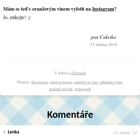
Mám se teď s oranžovým vínem vyfotit na
Instagram
?
Jo, utikejte! ;)
pan Cuketka
15. dubna 2014
V rubrice
Zápisník
Témata:
degustace
,
orange wines
,
oranžová vína
,
přírodní vína
,
richard stávek
,
winegeek
Komentáře
14. dubna ʼ14
1.
Lenka