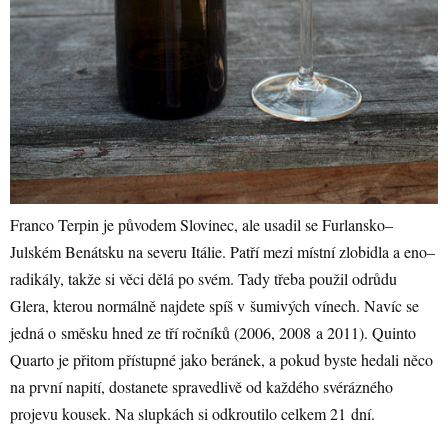
Franco Terpin je původem Slovinec, ale usadil se Furlansko–
Julském Benátsku na severu Itálie. Patří mezi místní zlobidla a eno–
radikály, takže si věci dělá po svém. Tady třeba použil odrůdu
Glera, kterou normálně najdete spíš v šumivých vínech. Navíc se
jedná o směsku hned ze tří ročníků (2006, 2008 a 2011). Quinto
Quarto je přitom přístupné jako beránek, a pokud byste hedali něco
na první napití, dostanete spravedlivě od každého svérázného
projevu kousek. Na slupkách si odkroutilo celkem 21 dní.