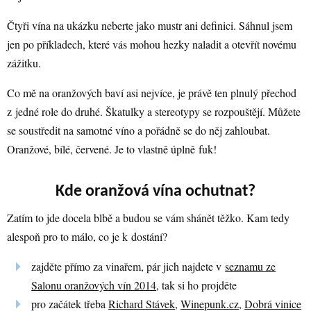
Čtyři vína na ukázku neberte jako mustr ani definici. Sáhnul jsem
jen po příkladech, které vás mohou hezky naladit a otevřít novému
zážitku.
Co mě na oranžových baví asi nejvíce, je právě ten plnulý přechod
z jedné role do druhé. Škatulky a stereotypy se rozpouštějí. Můžete
se soustředit na samotné víno a pořádně se do něj zahloubat.
Oranžové, bílé, červené. Je to vlastně úplně fuk!
Kde oranžová vína ochutnat?
Zatím to jde docela blbě a budou se vám shánět těžko. Kam tedy
alespoň pro to málo, co je k dostání?
zajděte přímo za vinařem, pár jich najdete v
seznamu ze
Salonu oranžových vín 2014
, tak si ho projděte
pro začátek třeba
Richard Stávek
,
Winepunk.cz
,
Dobrá vinice