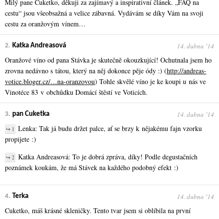
Milý pane Cuketko, děkuji za zajímavý a inspirativní článek. „FAQ na
cestu“ jsou všeobsažná a velice zábavná. Vydávám se díky Vám na svoji
cestu za oranžovým vínem…
14. dubna ʼ14
2.
Katka Andreasová
Oranžové víno od pana Stávka je skutečně okouzkující! Ochutnala jsem ho
zrovna nedávno s tátou, který na něj dokonce pěje ódy :) (
http://andreas-
votice.bloger.cz/…na-oranzovou
) Tohle skvělé víno je ke koupi u nás ve
Vinotéce 83 v obchůdku Domácí štěstí ve Voticích.
14. dubna ʼ14
3.
pan Cuketka
Lenka: Tak já budu držet palce, ať se brzy k nějakému fajn vzorku
↪ 1
propijete :)
Katka Andreasová: To je dobrá zpráva, díky! Podle degustačních
↪ 2
poznámek koukám, že má Stávek na každého podobný efekt :)
14. dubna ʼ14
4.
Terka
Cuketko, máš krásné skleničky. Tento tvar jsem si oblíbila na první