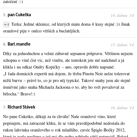
zatočení :-)
14. dubna ʼ14
5.
pan Cuketka
Terka: Jediné sklenice, od kterých mám doma 4 kusy stejné :)) Jinak
↪ 4
oranžové piju v oněco větších a buclatějších.
15. dubna ʼ14
6.
Bari.mandle
Díky za jednoduchou a velmi zábavně sepsanou průpravu. Většinou nejsem
schopna o víně číst víc, než vinětu, ale tentokrát jste mě nadchnul a já
klikla i na odkaz Ondry Kopičky – ano, opravdu dobře napsané:
„I řada domácích expertů má dojem, že třeba Pinotu Noir nelze tolerovat
nižší barvu – právě to, co je pro něj typické. Takové snahy jsou ale stejně
úsměvné jako snaha Michaela Jacksona o to, aby ho svět považoval za
bělocha.“ Bravo!:)
16. dubna ʼ14
7.
Richard Stávek
No pane Cuketko, děkuji za tu chválu! Naše oranžové víno, které
popisujete, má zatraceně kliku, že se vám pravděpodobně nedostala do
rukou lahvinka oranžového o rok mladšího, cuvée Špigle-Bočky 2012,
které je zcela nesířeno a jež má dle mého náhledu větší potenciál. Pokud