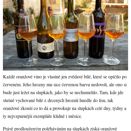
Každé oranžové víno je vlastně jen zvědavé bílé, které se opičilo po
červeném. Jeho hrozny mu sice červenou barvu nedovolí, ale ono si
bude just ležet na slupkách, jako by se nechumelilo. Tam, kde jde
slušně vychované bílé z drcených hroznů hnedle do lisu, tak
oranžové zkouší co to dá a provokuje na slupkách celé dny, týdny a
ty nejvzpurnější exempláře klidně i měsíce.
Právě prodlouženým poléháváním na slupkách získá oranžové