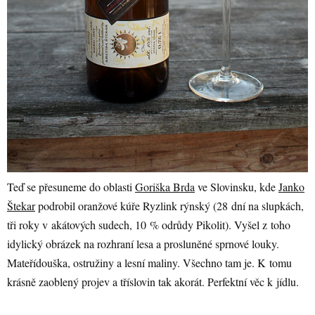
Teď se přesuneme do oblasti
Goriška Brda
ve Slovinsku, kde
Janko
Štekar
podrobil oranžové kúře Ryzlink rýnský (28 dní na slupkách,
tři roky v akátových sudech, 10 % odrůdy Pikolit). Vyšel z toho
idylický obrázek na rozhraní lesa a prosluněné sprnové louky.
Mateřídouška, ostružiny a lesní maliny. Všechno tam je. K tomu
krásně zaoblený projev a tříslovin tak akorát. Perfektní věc k jídlu.