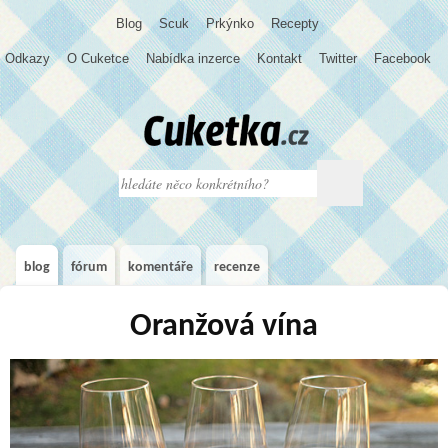
Blog
S
c
u
k
Prkýnko
Recepty
Odkazy
O Cuketce
Nabídka inzerce
Kontakt
Twitter
Facebook
blog
fórum
komentáře
recenze
Oranžová vína