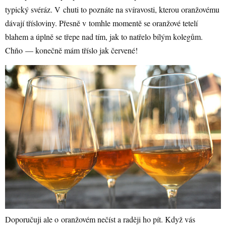
typický svéráz. V chuti to poznáte na svíravosti, kterou oranžovému
dávají třísloviny. Přesně v tomhle momentě se oranžové tetelí
blahem a úplně se třepe nad tím, jak to natřelo bílým kolegům.
Chňo — konečně mám tříslo jak červené!
Doporučuji ale o oranžovém nečíst a raději ho pít. Když vás