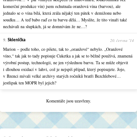
komerční produkce vín) jsem ochutnala oranžová vína (barvou), ale
jednalo se o vína bílá, která zrála nějaký ten pátek v demižonu nebo
soudku… A teď babo raď co tu barvu dělá… Myslíte, že tito vinaři také
nechávali na slupkách, já se domnívám že ne…?
20. června ʼ14
9.
Sklenička
Marion – podle toho, co píšete, tak to „oranžové“ nebylo. „Oranžové
víno,“ tak jak to tady popisuje Cuketka a jak se to běžně používá, znamená
výrobní postup, technologii, ne jen výslednou barvu. Ta se může objevit
i dlouhou oxidací v lahvi, což je nejspíš případ, který popisujete. Jojo,
v Bzenci mívali velké archivy starých ročníků bratři Bezchlebové…
jestlipak ten MOPR byl jejich?
Komentáře jsou uzavřeny.