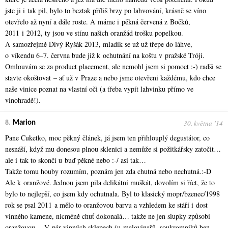
jste ji i tak pil, bylo to beztak příliš brzy po lahvování, krásně se víno
otevřelo až nyní a dále roste. A máme i pěkná červená z Bočků,
2011 i 2012, ty jsou ve stínu našich oranžád trošku popelkou.
A samozřejmě Divý Ryšák 2013, mladík se už už třepe do láhve,
o víkendu 6–7. června bude již k ochutnání na koštu v pražské Tróji.
Omlouvám se za product placement, ale nemohl jsem si pomoct :-) radši se
stavte okoštovat – ať už v Praze a nebo jsme otevřeni každému, kdo chce
naše vinice poznat na vlastní oči (a třeba vypít lahvinku přímo ve
vinohradě!).
30. května ʼ14
8.
Marion
Pane Cuketko, moc pěkný článek, já jsem ten přihlouplý degustátor, co
nesnáší, když mu donesou plnou sklenici a nemůže si požitkářsky zatočit…
ale i tak to skončí u buď pěkné nebo :-/ asi tak…
Takže tomu houby rozumím, poznám jen zda chutná nebo nechutná.:-D
Ale k oranžové. Jednou jsem pila delikátní muškát, dovolím si říct, že to
bylo to nejlepší, co jsem kdy ochutnala. Byl to klasický mopr/bzenec/1998
rok se psal 2011 a mělo to oranžovou barvu a vzhledem ke stáří i dost
vinného kamene, nicméně chuť dokonalá… takže ne jen slupky způsobí
oranžovou… V pár vinných sklepech (u malovinařů, soukromníků bez