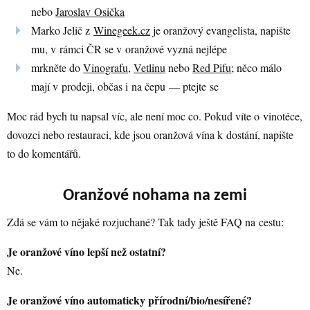
nebo
Jaroslav Osička
Marko Jelič z
Winegeek.cz
je oranžový evangelista, napište
mu, v rámci ČR se v oranžové vyzná nejlépe
mrkněte do
Vinografu
,
Vetlinu
nebo
Red Pifu
; něco málo
mají v prodeji, občas i na čepu — ptejte se
Moc rád bych tu napsal víc, ale není moc co. Pokud víte o vinotéce,
dovozci nebo restauraci, kde jsou oranžová vína k dostání, napište
to do komentářů.
Oranžové nohama na zemi
Zdá se vám to nějaké rozjuchané? Tak tady ještě FAQ na cestu:
Je oranžové víno lepší než ostatní?
Ne.
Je oranžové víno automaticky přírodní/bio/nesířené?