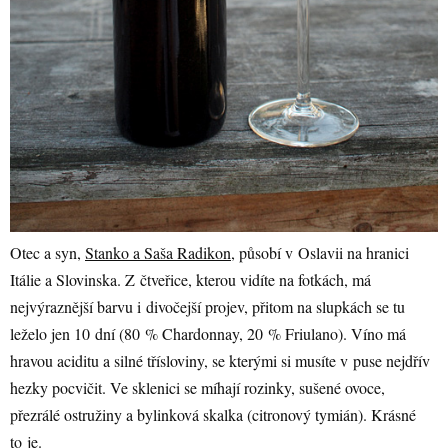
Otec a syn,
Stanko a Saša Radikon
, působí v Oslavii na hranici
Itálie a Slovinska. Z čtveřice, kterou vidíte na fotkách, má
nejvýraznější barvu i divočejší projev, přitom na slupkách se tu
leželo jen 10 dní (80 % Chardonnay, 20 % Friulano). Víno má
hravou aciditu a silné třísloviny, se kterými si musíte v puse nejdřív
hezky pocvičit. Ve sklenici se míhají rozinky, sušené ovoce,
přezrálé ostružiny a bylinková skalka (citronový tymián). Krásné
to je.