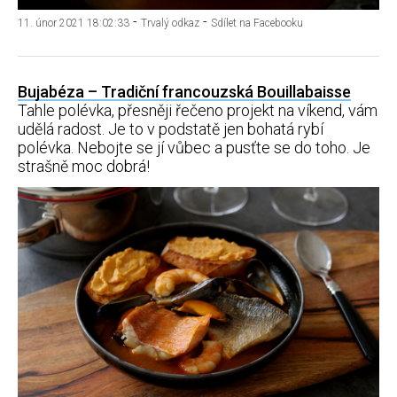
-
-
11. únor 2021 18:02:33
Trvalý odkaz
Sdílet na Facebooku
Bujabéza – Tradiční francouzská Bouillabaisse
Tahle polévka, přesněji řečeno projekt na víkend, vám
udělá radost. Je to v podstatě jen bohatá rybí
polévka. Nebojte se jí vůbec a pusťte se do toho. Je
strašně moc dobrá!