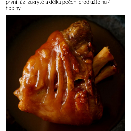
první fázi zakryté a délku pečení prodlužte na 4
hodiny.