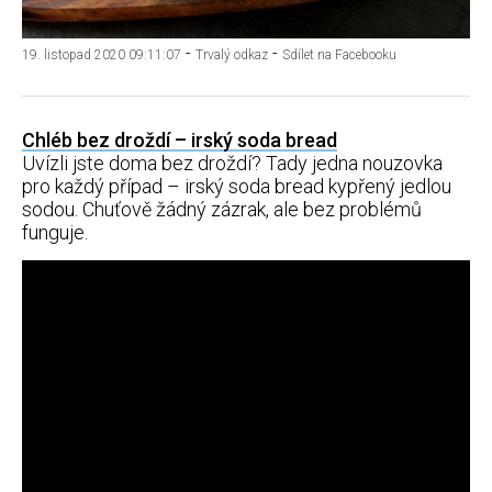
-
-
19. listopad 2020 09:11:07
Trvalý odkaz
Sdílet na Facebooku
Chléb bez droždí – irský soda bread
Uvízli jste doma bez droždí? Tady jedna nouzovka
pro každý případ – irský soda bread kypřený jedlou
sodou. Chuťově žádný zázrak, ale bez problémů
funguje.