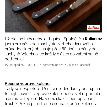
Už dlouho tady nebyl gift guide! Společně s
Kulina.cz
jsem pro vás letos nachystal velkého dárkového
průvodce, který obsahuje přes 50 tipů na dárky do
kuchyně. Všechno, co každý blázen do vaření nutně
potřebuje!
-
-
19. listopad 2020 09:11:18
Komerční sdělení
Sdílet na Facebooku
Pečené vepřové koleno
Tady se nespletete. Přináším jednoduchý postup na
to nejfajnovější vepřové koleno. pečte velmi pomalu
a při nízké teplotě. Na videu ukazuji postup v parní
troubě. Pokud parní troubu nemáte, pečte koleno v