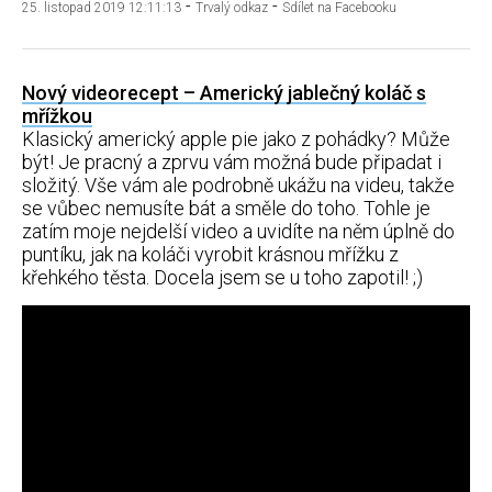
-
-
25. listopad 2019 12:11:13
Trvalý odkaz
Sdílet na Facebooku
Nový videorecept – Americký jablečný koláč s
mřížkou
Klasický americký apple pie jako z pohádky? Může
být! Je pracný a zprvu vám možná bude připadat i
složitý. Vše vám ale podrobně ukážu na videu, takže
se vůbec nemusíte bát a směle do toho. Tohle je
zatím moje nejdelší video a uvidíte na něm úplně do
puntíku, jak na koláči vyrobit krásnou mřížku z
křehkého těsta. Docela jsem se u toho zapotil! ;)