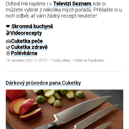
SCUK
Odteď mě najdete i v
Televizi Seznam
, kde si
můžete vybrat z několika mých pořadů. Přihlašte si u
nich odběr, ať vám žádný recept neuteče!
Vyhledávání
❤
Skromná kuchyně
🎬
Videorecepty
🍰
Cuketka peče
🌿
Cuketka zdravě
🍜
Polévkárna
Sociální
sítě
-
-
14. červenec 2022 21:07:27
Trvalý odkaz
Sdílet na Facebooku
FACEBOOK
TWITTER
Dárkový průvodce pana Cuketky
INSTAGRAM