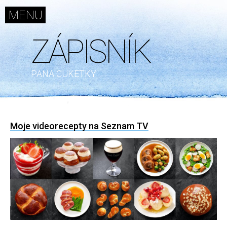
MENU
ZÁPISNÍK
ZÁPISNÍK
SKROMNÁ
PANA CUKETKY
KUCHYNĚ
PRKÝNKO
RECEPTY
Moje videorecepty na Seznam TV
ARCHIV
FÓRUM
INZERCE
KONTAKT
Další
weby