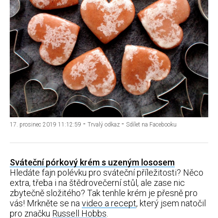
-
-
17. prosinec 2019 11:12:59
Trvalý odkaz
Sdílet na Facebooku
Sváteční pórkový krém s uzeným lososem
Hledáte fajn polévku pro sváteční příležitosti? Něco
extra, třeba i na štědrovečerní stůl, ale zase nic
zbytečně složitého? Tak tenhle krém je přesně pro
vás! Mrkněte se na
video a recept
, který jsem natočil
pro značku
Russell Hobbs
.