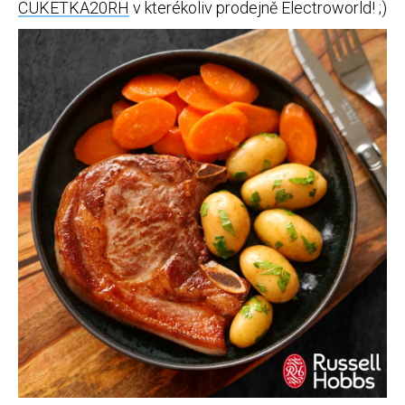
CUKETKA20RH
v kterékoliv prodejně Electroworld! ;)