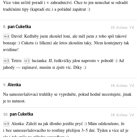
Více vám určitě poradí i v zahradnictví. Chce to jen nenechat se odradit
tradičními tipy (kapradí etc.) a pořádně zapátrat :)
16. května ʼ14
8.
pan Cuketka
David: Kedluby jsem zkoušel loni, ale měl jsem z toho spíš takové
↪ 4
bonzaje :) Cuketu (s lilkem) ale letos zkouším taky, 30cm kontejnery tak
uvidíme!
Tetris:
lucianka: JJ, ředkvičky jdou naprosto v pohodě :) Ad
↪ 5
↪ 3
jahody — zajímavé, musím si zjsiti víc. Díky :)
16. května ʼ14
9.
Alenka
Na samozavlažovací truhlíky se vyprdněte, pokud hodně necestujete, jinak
je to nutnost.
16. května ʼ14
10.
pan Cuketka
Alenka: Záleží na jak dlouho jezdíte pryč :) Mám odzkoušeno, že
↪ 9
i bez samozavlažovacího to rostliny přežijou 3–5 dní. Týden a více už je
ale i tak spíše na zálivku sousedkou :)