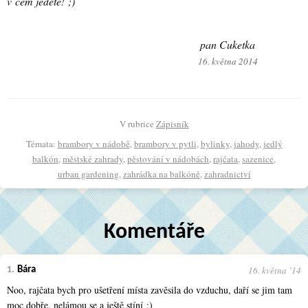
v čem jedete! ;)
pan Cuketka
16. května 2014
V rubrice
Zápisník
Témata:
brambory v nádobě
,
brambory v pytli
,
bylinky
,
jahody
,
jedlý
balkón
,
městské zahrady
,
pěstování v nádobách
,
rajčata
,
sazenice
,
urban gardening
,
zahrádka na balkóně
,
zahradnictví
Komentáře
16. května ʼ14
1.
Bára
Noo, rajčata bych pro ušetření místa zavěsila do vzduchu, daří se jim tam
moc dobře, nelámou se a ještě stíní :)