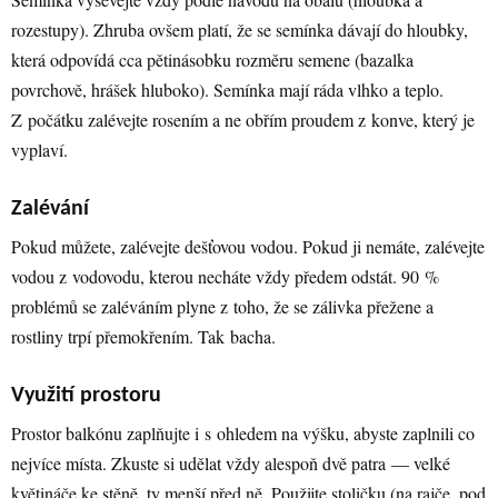
rozestupy). Zhruba ovšem platí, že se semínka dávají do hloubky,
která odpovídá cca pětinásobku rozměru semene (bazalka
povrchově, hrášek hluboko). Semínka mají ráda vlhko a teplo.
Z počátku zalévejte rosením a ne obřím proudem z konve, který je
vyplaví.
Zalévání
Pokud můžete, zalévejte dešťovou vodou. Pokud ji nemáte, zalévejte
vodou z vodovodu, kterou necháte vždy předem odstát. 90 %
problémů se zaléváním plyne z toho, že se zálivka přežene a
rostliny trpí přemokřením. Tak bacha.
Využití prostoru
Prostor balkónu zaplňujte i s ohledem na výšku, abyste zaplnili co
nejvíce místa. Zkuste si udělat vždy alespoň dvě patra — velké
květináče ke stěně, ty menší před ně. Použijte stoličku (na rajče, pod