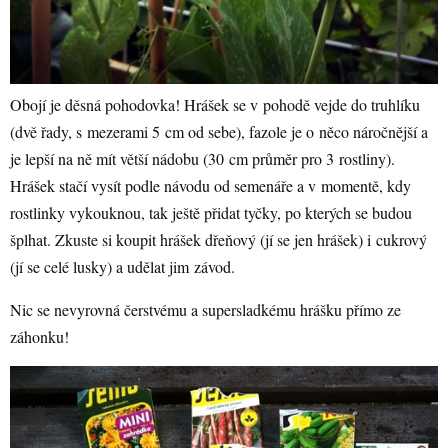
Obojí je děsná pohodovka! Hrášek se v pohodě vejde do truhlíku
(dvě řady, s mezerami 5 cm od sebe), fazole je o něco náročnější a
je lepší na ně mít větší nádobu (30 cm průměr pro 3 rostliny).
Hrášek stačí vysít podle návodu od semenáře a v momentě, kdy
rostlinky vykouknou, tak ještě přidat tyčky, po kterých se budou
šplhat. Zkuste si koupit hrášek dřeňový (jí se jen hrášek) i cukrový
(jí se celé lusky) a udělat jim závod.
Nic se nevyrovná čerstvému a supersladkému hrášku přímo ze
záhonku!