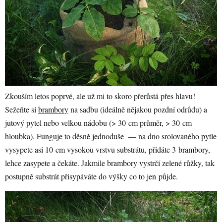
Zkouším letos poprvé, ale už mi to skoro přerůstá přes hlavu!
Sežeňte si
brambory
na sadbu (ideálně nějakou pozdní odrůdu) a
jutový pytel nebo velkou nádobu (> 30 cm průměr, > 30 cm
hloubka). Funguje to děsně jednoduše — na dno srolovaného pytle
vysypete asi 10 cm vysokou vrstvu substrátu, přidáte 3 brambory,
lehce zasypete a čekáte. Jakmile brambory vystrčí zelené růžky, tak
postupně substrát přisypáváte do výšky co to jen půjde.