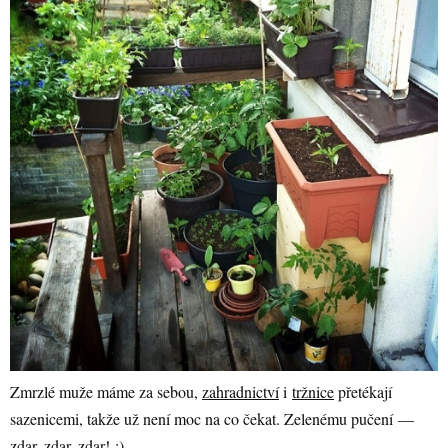
Zmrzlé muže máme za sebou,
zahradnictví
i
tržnice
přetékají
sazenicemi, takže už není moc na co čekat. Zelenému pučení —
zdar, zdar, zdar! ;)