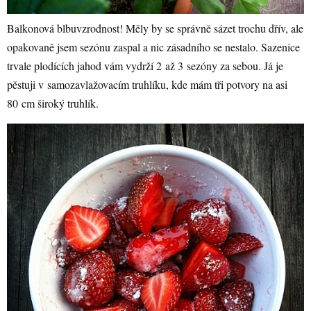
Balkonová blbuvzrodnost! Měly by se správně sázet trochu dřív, ale
opakovaně jsem sezónu zaspal a nic zásadního se nestalo. Sazenice
trvale plodících jahod vám vydrží 2 až 3 sezóny za sebou. Já je
pěstuji v samozavlažovacím truhlíku, kde mám tři potvory na asi
80 cm široký truhlík.