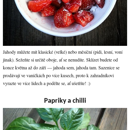
Jahody můžete mít klasické (velké) nebo měsíční (pidi, lesní, voní
jinak). Sežeňte si určitě oboje, ať se nenudíte. Sklízet budete od
konce května až do září — jahoda sem, jahoda tam. Sazenice se
prodávají ve vaničkách po více kusech, proto k zahradníkovi
vyrazte ve více lidech a podělte se, ať ušetříte! :)
Papriky a chilli