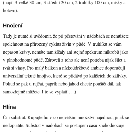
(např. 3 velké 30 cm, 3 střední 20 cm, 2 truhlíky 100 cm, misky a
hotovo).
Hnojení
Tady je nutné si uvědomit, že při pěstování v nádobách se nemůžete
spolehnout na přirozený cyklus živin v půdě. V truhlíku se vám
nepasou krávy, nemáte tam žížaly ani stejné spektrum mikrobů jako
v plnohodnotné půdě. Zároveň z toho ale není potřeba nijak šílet a
rvát si vlasy. Pro malý balkon a nízkoúdržbové ambice doporučuji
univerzální tekuté hnojivo, které se přidává po kalíšcích do zálivky.
Pokud se pak u rajčat, paprik nebo jahod chcete pouštět dál, tak
samozřejmě můžete. I to se vyplatí… ;)
Hlína
Čili substrát. Kupujte ho v co největším množství najednou, jinak se
nedoplatíte. Substrát v nádobách se postupem času znehodnocuje