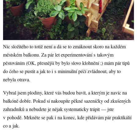
Nic složitého to totiž není a dá se to zmáknout skoro na každém
městském balkonu. Za pár let experimentování s takovým
pěstováním (OK, přesnější by bylo slovo klohnění ;) mám pár tipů
do čeho se pustit a jak to i s minimální péčí zvládnout, aby to
nebyla otrava.
Vybral jsem plodiny, které vás budou bavit, a kterým je navíc na
balkóně dobře. Pokud si nakoupíte pěkné sazeničky od zkušených
zahradníků a nebudete je nějak systematicky trápit — jste
v pohodě. Mrkněte se pak i na konec, kde přidávám pár praktikálií
co a jak.