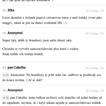
16. května ʼ14
11.
Jitka
Letos zkouším z bylinek poprvé citronovou trávu a smil italský (voní jako
maggi), zatím se jim na slunci evidentně líbí :-)
16. května ʼ14
12.
Anonymní
Super tipy, ahhh ty brambory jsem měla zkusit taky.
Chystám se vytvořit samozavlažování přes barel s vodou.
Jinak tenhle rok testuju hrášek.
16. května ʼ14
13.
pan Cuketka
Anonymní: Na brambory je ještě stále čas, sadbové se prodávají cca
↪ 12
do konce května :) Ať se daří!
16. května ʼ14
14.
Anonymní
pan Cuketka: mám balkon na který svítí sluníčko od jedné hodiny až
↪ 10
do zapadnutí, myslím, že i když nikam nejedu je samozavlažovací truhlík