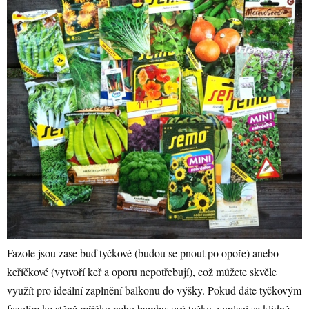
Fazole jsou zase buď tyčkové (budou se pnout po opoře) anebo
keříčkové (vytvoří keř a oporu nepotřebují), což můžete skvěle
využít pro ideální zaplnění balkonu do výšky. Pokud dáte tyčkovým
fazolím ke stěně mřížku nebo bambusové tyčky, vyplazí se klidně