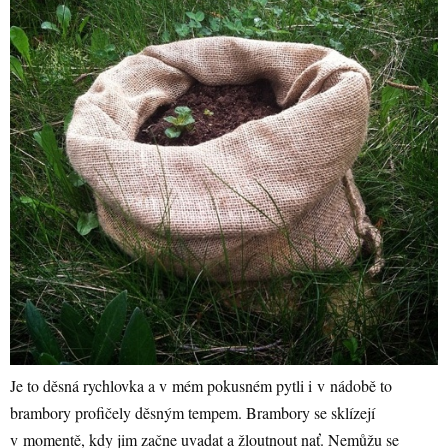
Je to děsná rychlovka a v mém pokusném pytli i v nádobě to
brambory profičely děsným tempem. Brambory se sklízejí
v momentě, kdy jim začne uvadat a žloutnout nať. Nemůžu se