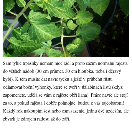
Sám tyhle trpaslíky nemám moc rád, a proto sázím normální rajčata
do větších nádob (30 cm průměr, 30 cm hloubka, třeba i děravý
kýbl). K těm musíte dát navíc tyčku a ještě v průběhu růstu
odlamovat boční výhonky, které se tvoří v úžlabinách listů (když
zapomenete, udělá se vám z rajčete obří liána). Práce navíc ale stojí
za to, a pokud rajčata i dobře pohnojíte, budou z vás rajčobaroni!
Každý rok nakoupím šest nebo osm sazenic, jednu dvě uzdeším, ale
zbytek je zdrojem radosti až do září.