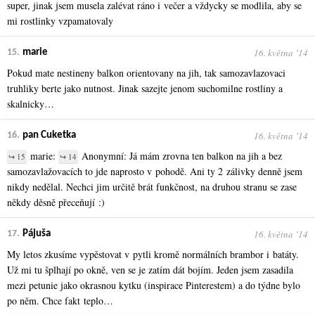
super, jinak jsem musela zalévat ráno i večer a vždycky se modlila, aby se
mi rostlinky vzpamatovaly
16. května ʼ14
15.
marie
Pokud mate nestineny balkon orientovany na jih, tak samozavlazovaci
truhliky berte jako nutnost. Jinak sazejte jenom suchomilne rostliny a
skalnicky…
16. května ʼ14
16.
pan Cuketka
marie:
Anonymní: Já mám zrovna ten balkon na jih a bez
↪ 15
↪ 14
samozavlažovacích to jde naprosto v pohodě. Ani ty 2 zálivky denně jsem
nikdy nedělal. Nechci jim určitě brát funkčnost, na druhou stranu se zase
někdy děsně přeceňují :)
16. května ʼ14
17.
Pájuša
My letos zkusíme vypěstovat v pytli kromě normálních brambor i batáty.
Už mi tu šplhají po okně, ven se je zatím dát bojím. Jeden jsem zasadila
mezi petunie jako okrasnou kytku (inspirace Pinterestem) a do týdne bylo
po něm. Chce fakt teplo…