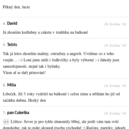
Pěkný den, lucie
16. května ʼ14
4.
David
Já zkouším kedlubny a cuketu v truhlíku na balkoně
16. května ʼ14
5.
Tetris
Tak já letos zkouším maliny, ostružiny a angrešt. Uvidíme co z toho
vzejde… :-) Loni jsme měli i ředkvičky a byly výborné :-) Jahody jsou
samozřejmostí, stejně tak i bylinky.
Všem ať se daří pěstování!
16. května ʼ14
6.
Míša
Libeček. Již 3 roky vydržel na balkoně i celou zimu a stříhám ho již od
začátku dubna. Hezký den
16. května ʼ14
7.
pan Cuketka
Lištice: Sever je pro tyhle slunomily blbej, ale jestli vám tam svítí
↪ 2
dopoledne, tak to máte alespoň trochu východně :) Rajčata, papriky, jahody