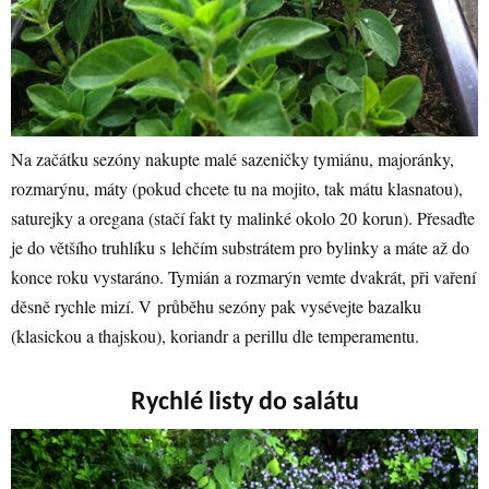
Na začátku sezóny nakupte malé sazeničky tymiánu, majoránky,
rozmarýnu, máty (pokud chcete tu na mojito, tak mátu klasnatou),
saturejky a oregana (stačí fakt ty malinké okolo 20 korun). Přesaďte
je do většího truhlíku s lehčím substrátem pro bylinky a máte až do
konce roku vystaráno. Tymián a rozmarýn vemte dvakrát, při vaření
děsně rychle mizí. V průběhu sezóny pak vysévejte bazalku
(klasickou a thajskou), koriandr a perillu dle temperamentu.
Rychlé listy do salátu