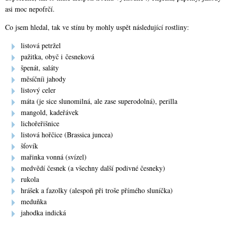
asi moc nepofrčí.
Co jsem hledal, tak ve stínu by mohly uspět následující rostliny:
listová petržel
pažitka, obyč i česneková
špenát, saláty
měsíčníi jahody
listový celer
máta (je sice slunomilná, ale zase superodolná), perilla
mangold, kadeřávek
lichořeřišnice
listová hořčice (Brassica juncea)
šťovík
mařinka vonná (svízel)
medvědí česnek (a všechny další podivné česneky)
rukola
hrášek a fazolky (alespoň při troše přímého sluníčka)
meduňka
jahodka indická