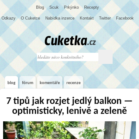
Blog
S
c
u
k
Prkýnko
Recepty
Odkazy
O Cuketce
Nabídka inzerce
Kontakt
Twitter
Facebook
blog
fórum
komentáře
recenze
7 tipů jak rozjet jedlý balkon —
optimisticky, lenivě a zeleně