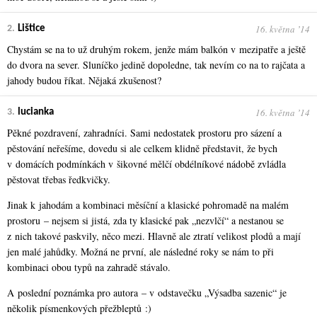
16. května ʼ14
2.
Lištice
Chystám se na to už druhým rokem, jenže mám balkón v mezipatře a ještě
do dvora na sever. Sluníčko jedině dopoledne, tak nevím co na to rajčata a
jahody budou říkat. Nějaká zkušenost?
16. května ʼ14
3.
lucianka
Pěkné pozdravení, zahradníci. Sami nedostatek prostoru pro sázení a
pěstování neřešíme, dovedu si ale celkem klidně představit, že bych
v domácích podmínkách v šikovné mělčí obdélníkové nádobě zvládla
pěstovat třebas ředkvičky.
Jinak k jahodám a kombinaci měsíční a klasické pohromadě na malém
prostoru – nejsem si jistá, zda ty klasické pak „nezvlčí“ a nestanou se
z nich takové paskvily, něco mezi. Hlavně ale ztratí velikost plodů a mají
jen malé jahůdky. Možná ne první, ale následné roky se nám to při
kombinaci obou typů na zahradě stávalo.
A poslední poznámka pro autora – v odstavečku „Výsadba sazenic“ je
několik písmenkových přežbleptů :)