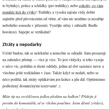
to bylinky), police a schůdky (pro truhlíky), nebo
cokoliv, co vám
pomůže lézt do výšky
! Truhlíky a vysoká rajčata vždy dobře
zajistěte před převrácením od větru, ať vám nic neulítne (a nezabije
nebohého souseda v přízemí). Využijte stěny i zábradlí. Buďte
horolezci. Sápejte se vertikálně!
Ztráty a nepodarky
Určitě budou, tak se nelekněte a nenechte se odradit. Sám prosazuji
na zahrádce přístup — více je více. To jest vždycky si toho vyseju
o něco víc, pořídím si různé odrůdy, jednu až dvě sazenice navíc a
všechno ještě rozkládám v čase. Takže když se nedaří, nebo se
něco podělá, tak ztráty oplákávám jen krátce a jdu dál. Optimismus
podložený dostatečnými rezervami! :)
Máte tip na osvědčenou jedlou plodinu na balkon? Přidejte ji
prosím do komentářů, ať se všichni poučíme. Jsem děsně zvědavý,