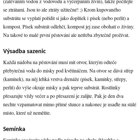
(zaléváním vodou z vodovodu a vyčerpáním živin), takže počítejte
se ztrátami. Jsou to ale ztráty užitečné! ;) Krom kupovaného
substrátu se vyplatí pořídit si jako doplňek i písek (nebo perlit) a
kompost. Písek substrát odlehčí, kompost jej zase obohatí o živiny.
Na takové to malé první pěstování ale netřeba zbytečně prožívat.
Výsadba sazenic
Každá nádoba na pěstování musí mít otvor, kterým odteče
přebytečná voda do misky pod květináčem. Na otvor se dává střep
(kamínek), na něj lehká vrstva drenáže (písek, kamínky, střepy,
perlit) do výše okraje misky a pak teprve substrát. Rostlinky
přesazujte vždy večer a po přesazení je zalijte. Pak je den dva
nechte vzpamatovat mimo přímé slunce a nakonec je usaďte na stálé
místo, které už neměňte.
Semínka
Semínka vysévejte vždy podle návodu na obalu (hloubka a