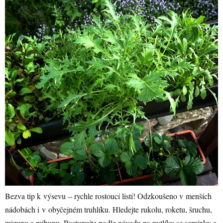
Bezva tip k výsevu – rychle rostoucí listí! Odzkoušeno v menších
nádobách i v obyčejném truhlíku. Hledejte rukolu, roketu, šruchu,
mizunu a mibunu. Postupujte podle návodu na pytlíku se semínky a