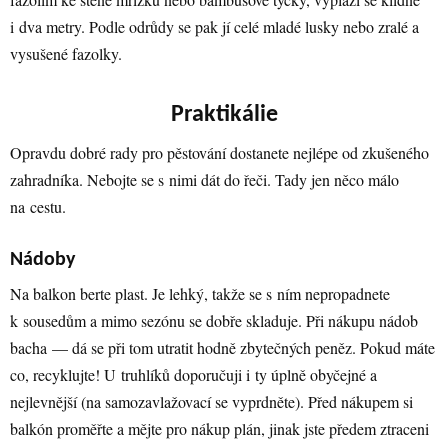
i dva metry. Podle odrůdy se pak jí celé mladé lusky nebo zralé a
vysušené fazolky.
Praktikálie
Opravdu dobré rady pro pěstování dostanete nejlépe od zkušeného
zahradníka. Nebojte se s nimi dát do řeči. Tady jen něco málo
na cestu.
Nádoby
Na balkon berte plast. Je lehký, takže se s ním nepropadnete
k sousedům a mimo sezónu se dobře skladuje. Při nákupu nádob
bacha — dá se při tom utratit hodně zbytečných peněz. Pokud máte
co, recyklujte! U truhlíků doporučuji i ty úplně obyčejné a
nejlevnější (na samozavlažovací se vyprdněte). Před nákupem si
balkón proměřte a mějte pro nákup plán, jinak jste předem ztraceni