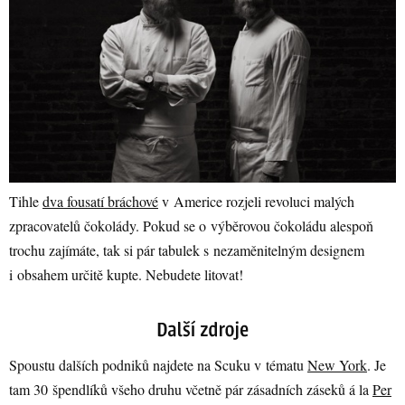
Tihle
dva fousatí bráchové
v Americe rozjeli revoluci malých
zpracovatelů čokolády. Pokud se o výběrovou čokoládu alespoň
trochu zajímáte, tak si pár tabulek s nezaměnitelným designem
i obsahem určitě kupte. Nebudete litovat!
Spoustu dalších podniků najdete na Scuku v tématu
New York
. Je
tam 30 špendlíků všeho druhu včetně pár zásadních záseků á la
Per