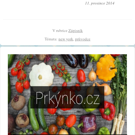
11. prosince 2014
V rubrice
Zápisník
Témata:
new york
,
průvodce