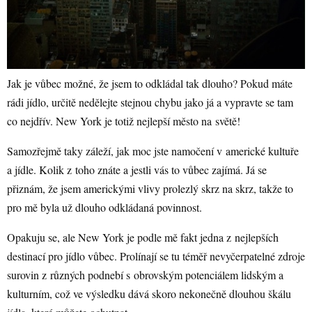
Jak je vůbec možné, že jsem to odkládal tak dlouho? Pokud máte
rádi jídlo, určitě nedělejte stejnou chybu jako já a vypravte se tam
co nejdřív. New York je totiž nejlepší město na světě!
Samozřejmě taky záleží, jak moc jste namočení v americké kultuře
a jídle. Kolik z toho znáte a jestli vás to vůbec zajímá. Já se
přiznám, že jsem americkými vlivy prolezlý skrz na skrz, takže to
pro mě byla už dlouho odkládaná povinnost.
Opakuju se, ale New York je podle mě fakt jedna z nejlepších
destinací pro jídlo vůbec. Prolínají se tu téměř nevyčerpatelné zdroje
surovin z různých podnebí s obrovským potenciálem lidským a
kulturním, což ve výsledku dává skoro nekonečně dlouhou škálu