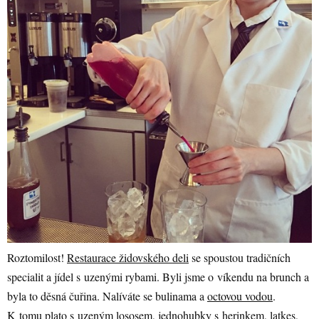
Roztomilost!
Restaurace židovského deli
se spoustou tradičních
specialit a jídel s uzenými rybami. Byli jsme o víkendu na brunch a
byla to děsná čuřina. Nalíváte se bulinama a
octovou vodou
.
K tomu plato s uzeným lososem, jednohubky s herinkem, latkes,