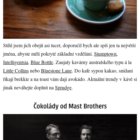
Stihl jsem jich obejít asi tucet, doporučil bych ale spíš jen ta největší
jména, abyste měli pokryté základní vzdělání.
Stumptown
,
Intelligentsia
,
Blue Bottle
. Zaujaly kavárny australského typu á la
Little Collins
nebo
Bluestone Lane
. Do kafe sypou kakao, snídani
říkají brekkie a na toast vám dají avokádo. Aktuální trendy v kávě si
jinak neváhejte doplnit na
Sprudge
.