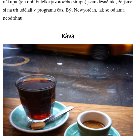
nákupu (jen obří butelka javorového sirupu) jsem děsně rád, že jsme
si na trh udělali v programu čas. Být Newyorčan, tak se odtama
neodtrhnu.