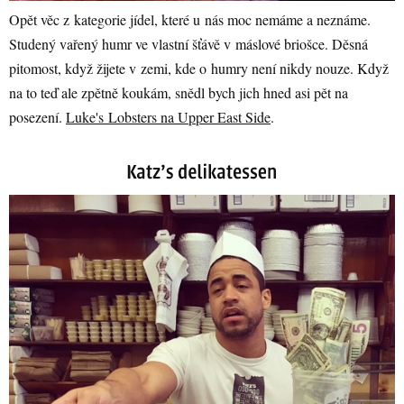
Opět věc z kategorie jídel, které u nás moc nemáme a neznáme.
Studený vařený humr ve vlastní šťávě v máslové briošce. Děsná
pitomost, když žijete v zemi, kde o humry není nikdy nouze. Když
na to teď ale zpětně koukám, snědl bych jich hned asi pět na
posezení.
Luke's Lobsters na Upper East Side
.