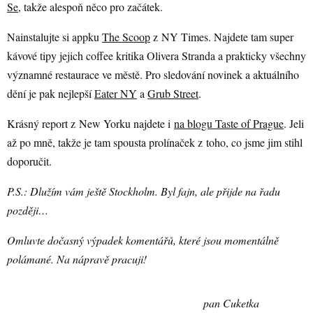
Se
, takže alespoň něco pro začátek.
Nainstalujte si appku
The Scoop
z NY Times. Najdete tam super
kávové tipy jejich coffee kritika Olivera Stranda a prakticky všechny
významné restaurace ve městě. Pro sledování novinek a aktuálního
dění je pak nejlepší
Eater NY
a
Grub Street
.
Krásný report z New Yorku najdete i
na blogu Taste of Prague
. Jeli
až po mně, takže je tam spousta prolínaček z toho, co jsme jim stihl
doporučit.
P.S.: Dlužím vám ještě Stockholm. Byl fajn, ale přijde na řadu
později…
Omluvte dočasný výpadek komentářů, které jsou momentálně
polámané. Na nápravě pracuji!
pan Cuketka