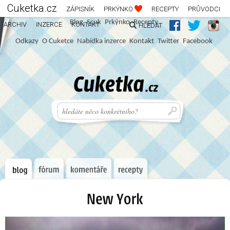
Cuketka.cz
ZÁPISNÍK
PRKÝNKO
RECEPTY
PRŮVODCI
Blog
S
c
u
k
Prkýnko
Recepty
ARCHIV
INZERCE
KONTAKT
HLEDAT
Odkazy
O Cuketce
Nabídka inzerce
Kontakt
Twitter
Facebook