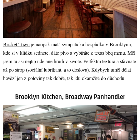
Brisket Town
je naopak malá sympatická hospůdka v Brooklynu,
kde si v klídku sednete, dáte pivo a vybíráte z texas bbq menu. Měl
jsem tu asi nejlíp udělané hrudí v životě. Perfektní textura a šťavnaté
až po strop (sociální lubrikant, a to doslova). Kdybych uměl dělat
hovězí jen z poloviny tak dobře, tak jdu okamžitě do důchodu.