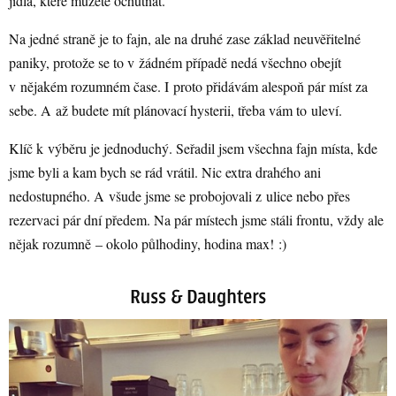
jídla, které můžete ochutnat.
Na jedné straně je to fajn, ale na druhé zase základ neuvěřitelné
paniky, protože se to v žádném případě nedá všechno obejít
v nějakém rozumném čase. I proto přidávám alespoň pár míst za
sebe. A až budete mít plánovací hysterii, třeba vám to uleví.
Klíč k výběru je jednoduchý. Seřadil jsem všechna fajn místa, kde
jsme byli a kam bych se rád vrátil. Nic extra drahého ani
nedostupného. A všude jsme se probojovali z ulice nebo přes
rezervaci pár dní předem. Na pár místech jsme stáli frontu, vždy ale
nějak rozumně – okolo půlhodiny, hodina max! :)