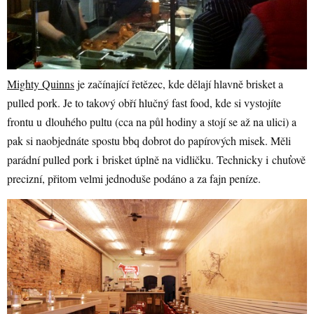
Mighty Quinns
je začínající řetězec, kde dělají hlavně brisket a
pulled pork. Je to takový obří hlučný fast food, kde si vystojíte
frontu u dlouhého pultu (cca na půl hodiny a stojí se až na ulici) a
pak si naobjednáte spostu bbq dobrot do papírových misek. Měli
parádní pulled pork i brisket úplně na vidličku. Technicky i chuťově
precizní, přitom velmi jednoduše podáno a za fajn peníze.