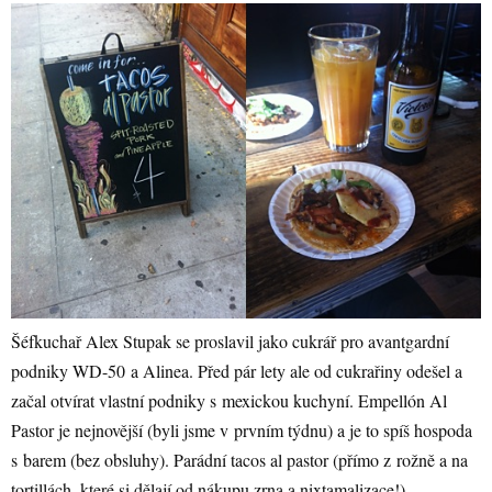
Šéfkuchař Alex Stupak se proslavil jako cukrář pro avantgardní
podniky WD-50 a Alinea. Před pár lety ale od cukrařiny odešel a
začal otvírat vlastní podniky s mexickou kuchyní. Empellón Al
Pastor je nejnovější (byli jsme v prvním týdnu) a je to spíš hospoda
s barem (bez obsluhy). Parádní tacos al pastor (přímo z rožně a na
tortillách, které si dělají od nákupu zrna a nixtamalizace!),