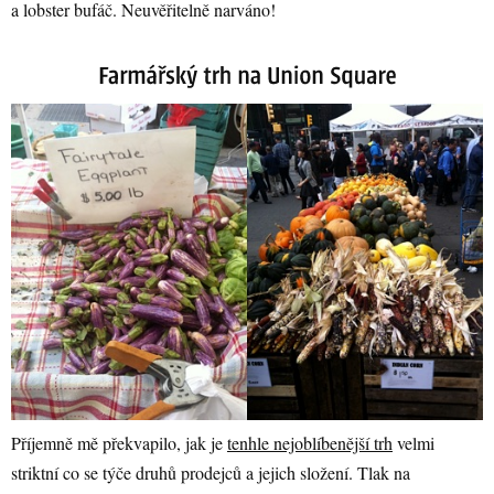
a lobster bufáč. Neuvěřitelně narváno!
Příjemně mě překvapilo, jak je
tenhle nejoblíbenější trh
velmi
striktní co se týče druhů prodejců a jejich složení. Tlak na