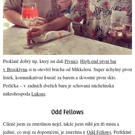
Proklatě dobrý tip, který mi dali
Pivníci
.
High-end pivní bar
v Brooklynu
si tu otevřel brácha od Mikkelera. Super úchylný pivní
lístek, komunikativní fousáč za barem a skvostné pivní sklo.
Perlička – v zadních dveřích baru je schovaná michelinská
mikrohospoda
Luksus
.
Cíleně jsem za zmrzlinou nejel, takže jsem stihl jen tři místa a
jediné, co stojí za doporučení, je zmrzlina u
Odd Fellows
. Perfektně