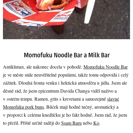
Antiklimax, ale nakonec docela v pohodě.
Momofuku Noodle Bar
je ve měste stále neuvěřitelně populární, takže tomu odpovídá i celý
zážitek. Dlouhá fronta venku i hektická atmosféra u jídla. Jsem ale
děsně rád, že jsem epicentrum Davida Changa viděl naživo a
v ostrém tempu. Ramen, grits s krevetami a samozejmě
slavné
Momofuku pork buns
. Bůček mají hodně tučný, aromatický a
v proporci k celému knedlíčku je ho fakt hodně. Jsem rád, že jsem
to přežil. Příště určitě raději do
Ssam Baru
nebo
Ko
.