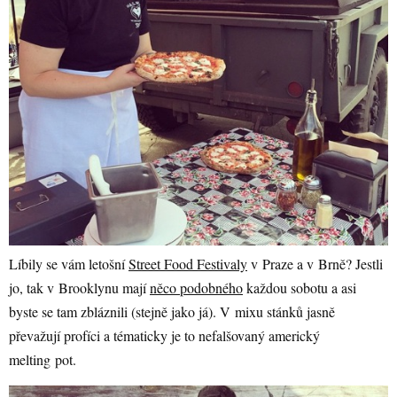
Líbily se vám letošní
Street Food Festivaly
v Praze a v Brně? Jestli
jo, tak v Brooklynu mají
něco podobného
každou sobotu a asi
byste se tam zbláznili (stejně jako já). V mixu stánků jasně
převažují profíci a tématicky je to nefalšovaný americký
melting pot.