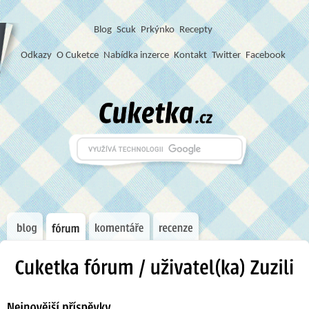
Blog
S
c
u
k
Prkýnko
Recepty
Odkazy
O Cuketce
Nabídka inzerce
Kontakt
Twitter
Facebook