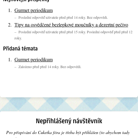
Gurmet periodikum
– Poslední odpověď uživatele před před 14 roky. Bez odpovědi.
Tipy na osvědčené bezlepkové moučníky a dezertní pečivo
– Poslední odpověď uživatele před před 15 roky. Poslední odpověď před před 12
roky.
Gurmet periodikum
– Založeno před před 14 roky. Bez odpovědi.
Pro přispívání do Cuketka fóra je třeba být přihlášen (to abychom tady