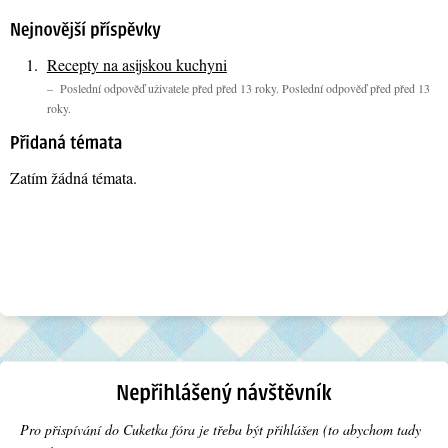
Recepty na asijskou kuchyni
– Poslední odpověď uživatele před před 13 roky. Poslední odpověď před před 13
roky.
Zatím žádná témata.
Pro přispívání do Cuketka fóra je třeba být přihlášen (to abychom tady