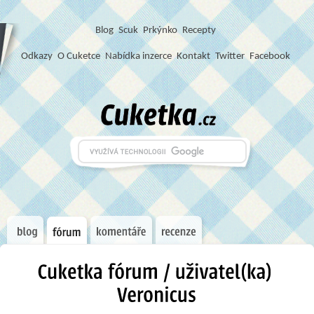
Blog
S
c
u
k
Prkýnko
Recepty
Odkazy
O Cuketce
Nabídka inzerce
Kontakt
Twitter
Facebook