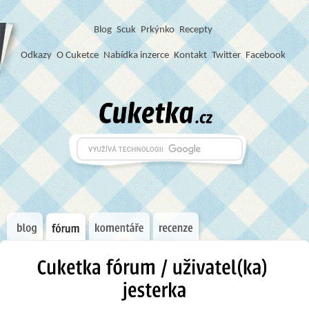
Blog
S
c
u
k
Prkýnko
Recepty
Odkazy
O Cuketce
Nabídka inzerce
Kontakt
Twitter
Facebook