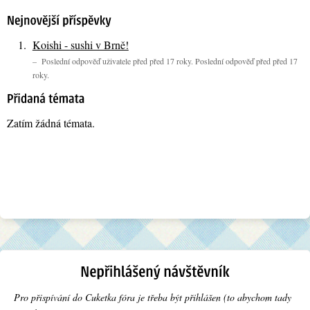
Koishi - sushi v Brně!
– Poslední odpověď uživatele před před 17 roky. Poslední odpověď před před 17
roky.
Zatím žádná témata.
Pro přispívání do Cuketka fóra je třeba být přihlášen (to abychom tady