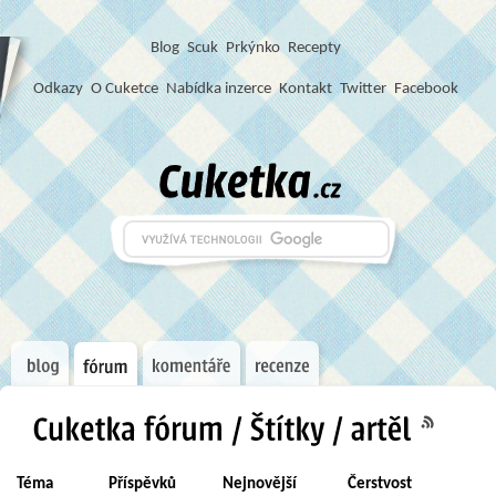
Blog
S
c
u
k
Prkýnko
Recepty
Odkazy
O Cuketce
Nabídka inzerce
Kontakt
Twitter
Facebook
Téma
Příspěvků
Nejnovější
Čerstvost