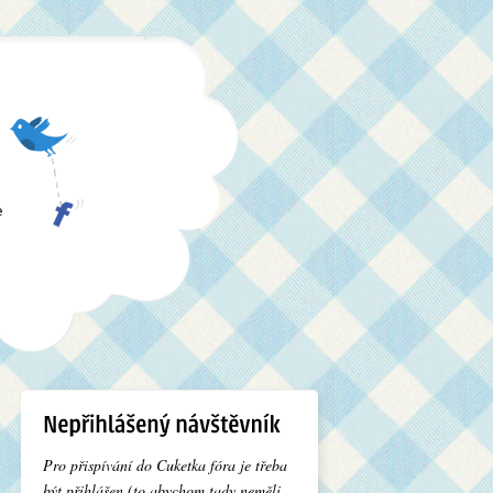
e
Pro přispívání do Cuketka fóra je třeba
být přihlášen (to abychom tady neměli