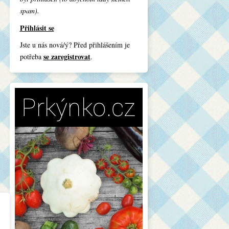
spam).
Přihlásit se
Jste u nás nová/ý? Před přihlášením je
se zaregistrovat
potřeba
.