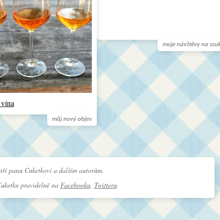
moje návštěvy na scu
 vína
můj nový objev
tří panu Cuketkovi a dalším autorům.
Cuketku pravidelně na
Facebooku
,
Twitteru
.