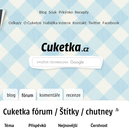
Blog
S
c
u
k
Prkýnko
Recepty
Odkazy
O Cuketce
Nabídka inzerce
Kontakt
Twitter
Facebook
Téma
Příspěvků
Nejnovější
Čerstvost