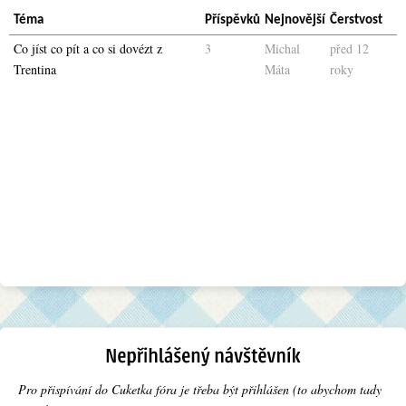
Téma
Příspěvků
Nejnovější
Čerstvost
Co jíst co pít a co si dovézt z
3
Michal
před 12
Trentina
Máta
roky
Pro přispívání do Cuketka fóra je třeba být přihlášen (to abychom tady