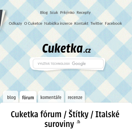
Blog
S
c
u
k
Prkýnko
Recepty
Odkazy
O Cuketce
Nabídka inzerce
Kontakt
Twitter
Facebook