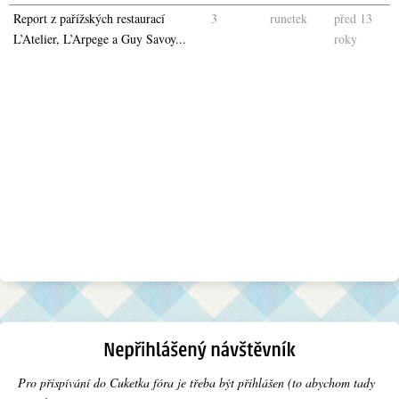
Report z pařížských restaurací
3
runetek
před 13
L’Atelier, L’Arpege a Guy Savoy...
roky
Pro přispívání do Cuketka fóra je třeba být přihlášen (to abychom tady