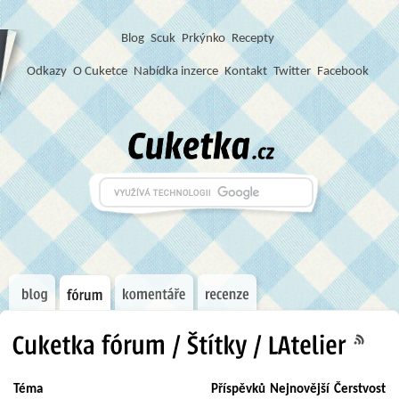
Blog
S
c
u
k
Prkýnko
Recepty
Odkazy
O Cuketce
Nabídka inzerce
Kontakt
Twitter
Facebook
Téma
Příspěvků
Nejnovější
Čerstvost