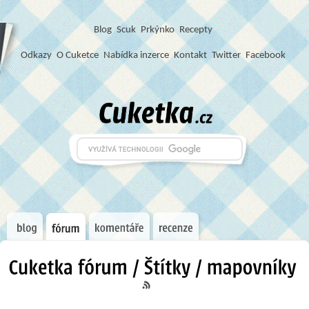
Blog
S
c
u
k
Prkýnko
Recepty
Odkazy
O Cuketce
Nabídka inzerce
Kontakt
Twitter
Facebook