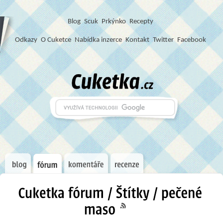
Blog
S
c
u
k
Prkýnko
Recepty
Odkazy
O Cuketce
Nabídka inzerce
Kontakt
Twitter
Facebook