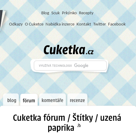
Blog
S
c
u
k
Prkýnko
Recepty
Odkazy
O Cuketce
Nabídka inzerce
Kontakt
Twitter
Facebook