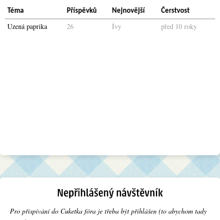
Téma
Příspěvků
Nejnovější
Čerstvost
Uzená paprika
26
Ívy
před 10 roky
Pro přispívání do Cuketka fóra je třeba být přihlášen (to abychom tady