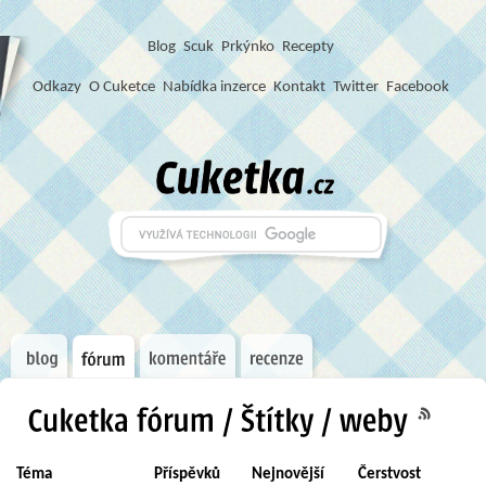
Blog
S
c
u
k
Prkýnko
Recepty
Odkazy
O Cuketce
Nabídka inzerce
Kontakt
Twitter
Facebook
Téma
Příspěvků
Nejnovější
Čerstvost