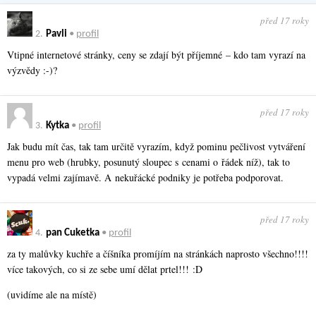
před 17 roky
2.
Pavli
•
profil
Vtipné internetové stránky, ceny se zdají být příjemné – kdo tam vyrazí na
výzvědy :-)?
před 17 roky
3.
Kytka
•
profil
Jak budu mít čas, tak tam určitě vyrazím, když pominu pečlivost vytváření
menu pro web (hrubky, posunutý sloupec s cenami o řádek níž), tak to
vypadá velmi zajímavě. A nekuřácké podniky je potřeba podporovat.
před 17 roky
4.
pan Cuketka
•
profil
za ty malůvky kuchře a číšníka promíjím na stránkách naprosto všechno!!!!
více takových, co si ze sebe umí dělat prtel!!! :D
(uvidíme ale na místě)