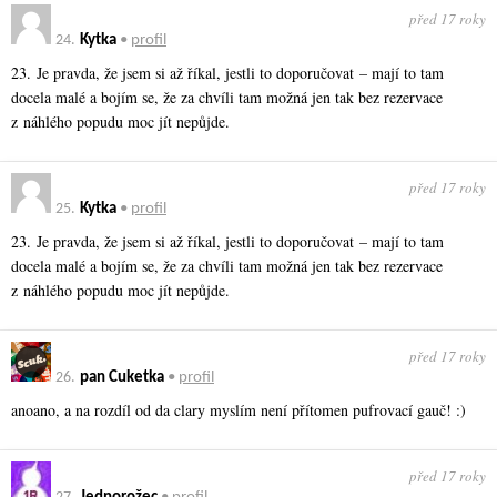
před 17 roky
24.
Kytka
•
profil
23. Je pravda, že jsem si až říkal, jestli to doporučovat – mají to tam
docela malé a bojím se, že za chvíli tam možná jen tak bez rezervace
z náhlého popudu moc jít nepůjde.
před 17 roky
25.
Kytka
•
profil
23. Je pravda, že jsem si až říkal, jestli to doporučovat – mají to tam
docela malé a bojím se, že za chvíli tam možná jen tak bez rezervace
z náhlého popudu moc jít nepůjde.
před 17 roky
26.
pan Cuketka
•
profil
anoano, a na rozdíl od da clary myslím není přítomen pufrovací gauč! :)
před 17 roky