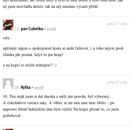
už jsem nezvládla dezert, tak na něj musíme vyrazit příště.
před 17 roky
19.
pan Cuketka
•
profil
caty:
upřímný zájem o spokojenost hosta se nedá falšovat, i u toho nejvíc profi
číšníka jde poznat, když to jen hraje!
a na kopci to určitě nehrajou!! :)
před 17 roky
20.
Kytka
•
profil
10. Ten stejk jsem si dal dneska a měli jste pravdu, byl výbornej.
A čokoládové variace taky. A vůbec se mi tam zase moc líbilo – po
naprosto šíleně hektickém dnu byla večeře Na kopci přesně to, co jsem
potřeboval.