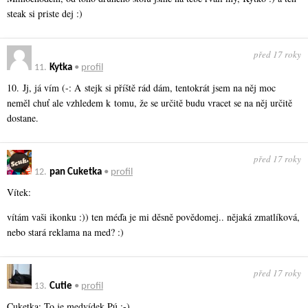
steak si priste dej :)
před 17 roky
11.
Kytka
•
profil
10. Jj, já vím (-: A stejk si příště rád dám, tentokrát jsem na něj moc
neměl chuť ale vzhledem k tomu, že se určitě budu vracet se na něj určitě
dostane.
před 17 roky
12.
pan Cuketka
•
profil
Vítek:
vítám vaši ikonku :)) ten méďa je mi děsně povědomej.. nějaká zmatlíková,
nebo stará reklama na med? :)
před 17 roky
13.
Cutie
•
profil
Cuketka: To je medvídek Pú :-)