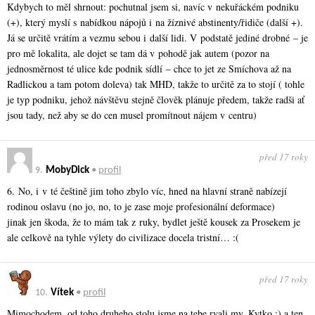
Kdybych to měl shrnout: pochutnal jsem si, navíc v nekuřáckém podniku
(+), který myslí s nabídkou nápojů i na žíznivé abstinenty/řidiče (další +).
Já se určitě vrátím a vezmu sebou i další lidi. V podstatě jediné drobné – je
pro mě lokalita, ale dojet se tam dá v pohodě jak autem (pozor na
jednosměrnost té ulice kde podnik sídlí – chce to jet ze Smíchova až na
Radlickou a tam potom doleva) tak MHD, takže to určitě za to stojí ( tohle
je typ podniku, jehož návštěvu stejně člověk plánuje předem, takže radši ať
jsou tady, než aby se do cen musel promítnout nájem v centru)
před 17 roky
9.
MobyDick
•
profil
6. No, i v té češtině jim toho zbylo víc, hned na hlavní straně nabízejí
rodinou oslavu (no jo, no, to je zase moje profesionální deformace)
jinak jen škoda, že to mám tak z ruky, bydlet ještě kousek za Prosekem je
ale celkově na tyhle výlety do civilizace docela tristní… :(
před 17 roky
10.
Vítek
•
profil
Mimochodem, od toho druheho stolu jsme na tebe rvali my, Kytko :) a ten