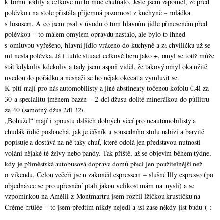
k tomu hodily a celkově mi to moc chutnalo. Ještě jsem zapoměl, že před
polévkou na stole přistála příjemná pozornost z kuchyně – roládka
s lososem. A co jsem psal v úvodu o tom hlavním jídle přineseném před
polévkou – to málem omylem opravdu nastalo, ale bylo to ihned
s omluvou vyřešeno, hlavní jídlo vráceno do kuchyně a za chviličku už se
mi nesla polévka. Já i tuhle situaci celkově beru jako +, omyl se totiž může
stát kdykoliv kdekoliv a tady jsem aspoň viděl, že takový omyl okamžitě
uvedou do pořádku a nesnaží se ho nějak okecat a vymluvit se.
K pití mají pro nás automobilisty a jiné abstinenty točenou kofolu 0,4l za
30 a specialitu jménem bazén – 2 dcl džusu dolité minerálkou do půllitru
za 40 (samotný džus 2dl 32).
„Bohužel“ mají i spoustu dalších dobrých věcí pro neautomobilisty a
chudák řidič poslouchá, jak je číšník u sousedního stolu nabízí a barvitě
popisuje a dostává na ně taky chuť, které odolá jen představou nutnosti
volání nějaké té želvy nebo pandy. Tak příště, až se objevím během týdne,
kdy je příměstská autobusová doprava domů přeci jen použitelnější než
o víkendu. Celou večeři jsem zakončil espressem – slušné Illy espresso (po
objednávce se pro upřesnění ptali jakou velikost mám na mysli) a se
vzpomínkou na Amélii z Montmartru jsem rozbil lžičkou krustičku na
Crème brûlée – to jsem předtím nikdy nejedl a asi zase někdy jíst budu (-: