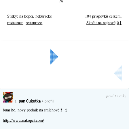
Štítky:
na kopci
,
nekuřácké
104 příspěvků celkem.
restaurace
,
restaurace
,
Skočit na nejnovější↓
Další »
Aktuální strana: 1 z
4
před 17 roky
1.
pan Cuketka
•
profil
bum ho, nový podnik na smíchově!!! :)
http://www.nakopci.com/