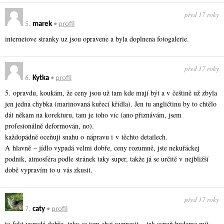
před 17 roky
5.
marek
•
profil
internetove stranky uz jsou opravene a byla doplnena fotogalerie.
před 17 roky
6.
Kytka
•
profil
5. opravdu, koukám, že ceny jsou už tam kde mají být a v češtině už zbyla
jen jedna chybka (marinovaná kuřecí křídla). Jen tu angličtinu by to chtělo
dát někam na korekturu, tam je toho víc (ano přiznávám, jsem
profesionálně deformován, no).
každopádně oceňuji snahu o nápravu i v těchto detailech.
A hlavně – jídlo vypadá velmi dobře, ceny rozumně, jste nekuřáckej
podnik, atmosféra podle stránek taky super, takže já se určitě v nejbližší
době vypravím to u vás zkusit.
před 17 roky
7.
caty
•
profil
to fakt vypadá dobře, taky se tam chci vypravit – tak aspoň budeme mít