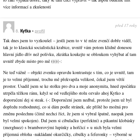
více informací a zkušeností
před 17 roky
8.
Kytka
•
profil
Tak dnes jsem to vyzkoušel – jestli jsem to v té mlze zvenčí dobře viděl,
tak je to klasická socialistická krabice, uvnitř vám potom klidně donesou
hlavní jídlo dřív než polívku, zkrátka koukejte se obloukem vyhýbat ať tam
uvnitř zbyde místo pro mě (((((-:
Ne teď vážně – objekt zvenku opravdu kontrastuje s tím, co je uvnitř, tam
je to velmi příjemné, trochu mě překvapila velikost, čekal jsem větší
prostor. Usadil jsem se ke stolku pro dva a moje anonymita, hned zpočátku
utrpěla těžkou ránu, když se od vedlejšího stolu ozvalo ahoj Kytko a
doporučení dej si steak. (-: Doporučení jsem nedbal, protože jsem už byl
dopředu rozhodnutej, co si dám podle stránek, ale příště ho možná pro
změnu poslechnu (čímž nechci říct, že jsem si vybral špatně, naopak jsem
byl velmi spokojen). Dal jsem si cibulačku (perfektní) a pikantní klobásky
(merghuez) s bramborovými lupínky a hořčicí + u nich byla velmi
příjemná obloha -nakládané okurčičky, cibulky a feferonky – výborně se