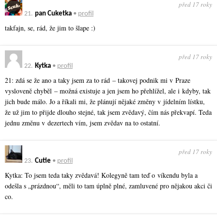
před 17 roky
21.
pan Cuketka
•
profil
takfajn, se, rád, že jim to šlape :)
před 17 roky
22.
Kytka
•
profil
21: zdá se že ano a taky jsem za to rád – takovej podnik mi v Praze
vysloveně chyběl – možná existuje a jen jsem ho přehlížel, ale i kdyby, tak
jich bude málo. Jo a říkali mi, že plánují nějaké změny v jídelním lístku,
že už jim to přijde dlouho stejné, tak jsem zvědavý, čím nás překvapí. Teda
jednu změnu v dezertech vím, jsem zvědav na to ostatní.
před 17 roky
23.
Cutie
•
profil
Kytka: To jsem teda taky zvědavá! Kolegyně tam teď o víkendu byla a
odešla s „prázdnou“, měli to tam úplně plné, zamluvené pro nějakou akci či
co.