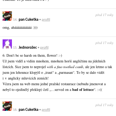
před 17 roky
14.
pan Cuketka
•
profil
omg, ahááááááááááá :)))
před 17 roky
15.
Jednorožec
•
profil
6: Don't be so harsh on them, flower! :-)
Už jsem viděl a vidím mnohem, mnohem horší angličtinu na jídelních
lístcích. Sice jsem to neprojel
with a fine-toothed comb
, ale jen letmo a tak
jsem jen lehounce klopýtl o „traut“ a „parmasan“. To by se dalo vidět
i v anglicky mluvících zemích!
Včera jsem na web menu jedné pražské restaurace (nebudu jmenovat a
bad of lettuce
nebyl to ojedinělý překlep) četl „…served on a
“. :-((
před 17 roky
16.
pan Cuketka
•
profil