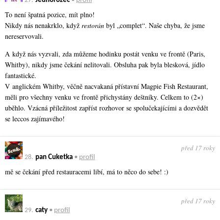
27.
Jednorožec
•
profil
To není špatná pozice, mít plno!
Nikdy nás nenakrklo, když
restorán
byl „complet“. Naše chyba, že jsme
nereservovali.
A když nás vyzvali, zda můžeme hodinku postát venku ve frontě (Paris,
Whitby), nikdy jsme čekání nelitovali. Obsluha pak byla blesková, jídlo
fantastické.
V anglickém Whitby, věčně nacvakaná přístavní Magpie Fish Restaurant,
měli pro všechny venku ve frontě přichystány deštníky. Celkem to (2×)
uběhlo. Vzácná příležitost zapříst rozhovor se spolučekajícími a dozvědět
se leccos zajímavého!
před 17 roky
28.
pan Cuketka
•
profil
mě se čekání před restauracemi libí, má to něco do sebe! :)
před 17 roky
29.
caty
•
profil