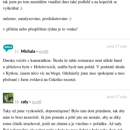
tak jsem po tom neustálém vnadění dnes také podlehl a na kopeček se
vyškrábal ;)
snězeno, zanalyzováno, prodiskutováno :)
v příštím nebo přespříštím týdnu je to venku!
před 17 roky
17.
Michala
•
profil
Dneska večeře s kamarádkou. Škoda že tahle restaurace není někde hned
u přítelova bytu v Holešovicích, seděla bych tam pořád. V podstatě shoda
s Kytkou, časem něco víc na blogu. Odcházely jsme moc spokojené a moc
přežrané:) Jsem zvědavá na Cuketko-recenzi.
před 17 roky
18.
caty
•
profil
Taky už jsme vyzkoušeli, doporučujeme! Bylo tam dost prázdnou, tak aby
nám to brzo nezavřeli. Já jím pomalu a ještě jste mi nestalo, aby se díky
tomu číšník strachoval, jestli mi chutná a je všechno v pořádku. Až tady.
Byl neformální, ale velmi milý a bylo to moc dobré a bylo toho dost, tak