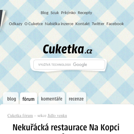
Blog
S
c
u
k
Prkýnko
Recepty
Odkazy
O Cuketce
Nabídka inzerce
Kontakt
Twitter
Facebook
Cuketka fórum
– sekce
Jídlo venku