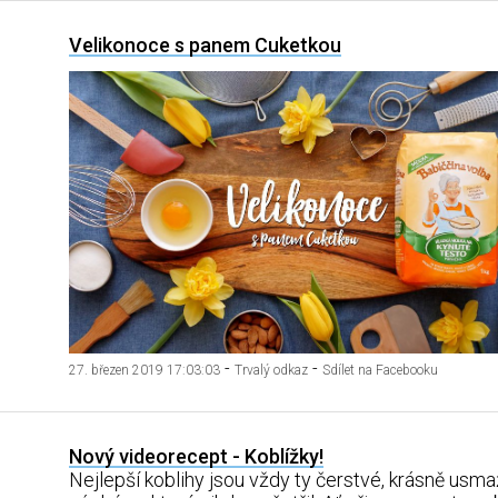
Velikonoce s panem Cuketkou
-
-
27. březen 2019 17:03:03
Trvalý odkaz
Sdílet na Facebooku
Nový videorecept - Koblížky!
Nejlepší koblihy jsou vždy ty čerstvé, krásně usma