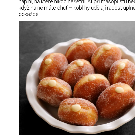
náplní, na které nikdo nešetřil. Ať při masopustu ne
když na ně máte chuť – koblihy udělají radost úpln
pokaždé.