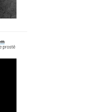
em
e prostě