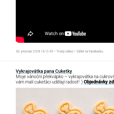
-
-
30. prosinec 2018 16:12:45
Trvalý odkaz
Sdílet na Facebooku
Vykrajovátka pana Cuketky
Moje vánoční překvápko – vykrajovátka na cukroví
vám malí cukeťáci udělají radost! :)
Objednávky zd