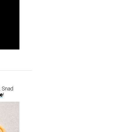
. Snad
e
!