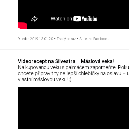
-
-
9. leden 2019 13:01:20
Trvalý odkaz
Sdílet na Facebooku
Videorecept na Silvestra – Máslová veka!
Na kupovanou veku s palmáčem zapomeňte. Pok
chcete připravit ty nejlepší chlebíčky na oslavu –
vlastní
máslovou veku
! ;)