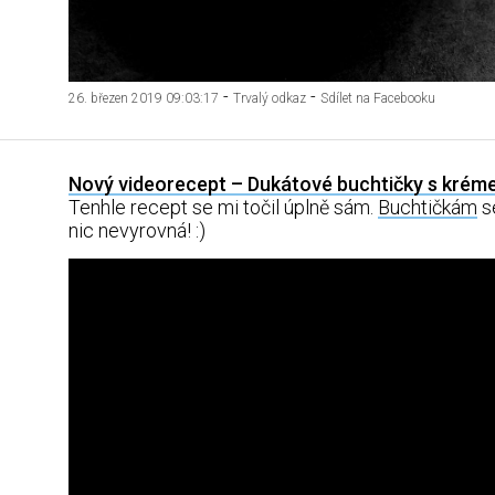
-
-
26. březen 2019 09:03:17
Trvalý odkaz
Sdílet na Facebooku
Nový videorecept – Dukátové buchtičky s krém
Tenhle recept se mi točil úplně sám.
Buchtičkám
s
nic nevyrovná! :)