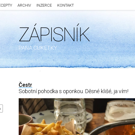
ECEPTY
ARCHIV
INZERCE
KONTAKT
ZÁPISNÍK
PANA CUKETKY
Čestr
Sobotní pohodka s oponkou. Děsné klišé, ja vím!
A