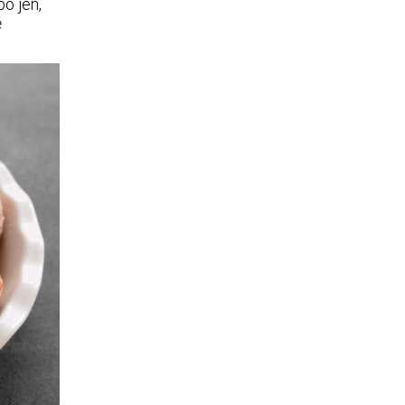
bo jen,
ě