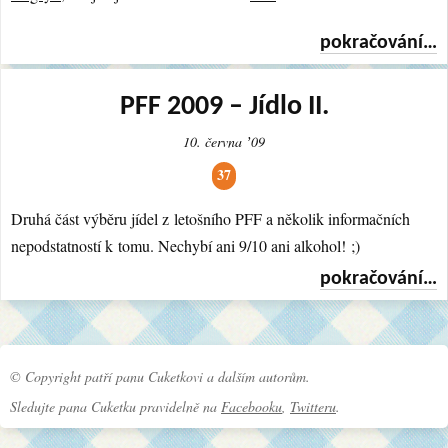
pokračování…
PFF 2009 – Jídlo II.
10. června ʼ09
37
Druhá část výběru jídel z letošního PFF a několik informačních
nepodstatností k tomu. Nechybí ani 9/10 ani alkohol! ;)
pokračování…
© Copyright patří panu Cuketkovi a dalším autorům.
Sledujte pana Cuketku pravidelně na
Facebooku
,
Twitteru
.