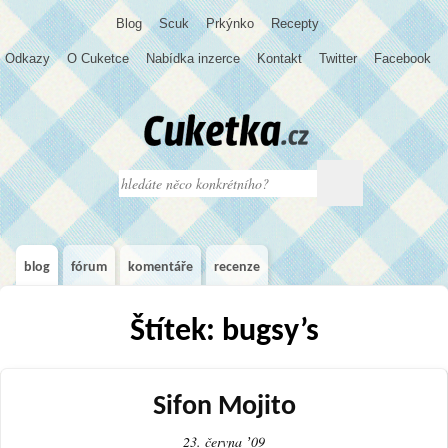
Blog
S
c
u
k
Prkýnko
Recepty
Odkazy
O Cuketce
Nabídka inzerce
Kontakt
Twitter
Facebook
blog
fórum
komentáře
recenze
Štítek: bugsy’s
Sifon Mojito
23. června ʼ09