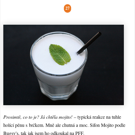
27
Prosimtě, co to je? Já chtěla mojito!
– typická reakce na tuhle
holící pěnu s brčkem. Mně ale chutná a moc. Sifon Mojito podle
Bugsy's
, tak jak jsem ho odkoukal na
PFF
.