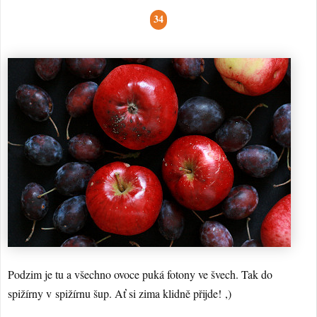
34
Podzim je tu a všechno ovoce puká fotony ve švech. Tak do
spižírny v spižírnu šup. Ať si zima klidně přijde! ,)