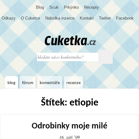
Blog
S
c
u
k
Prkýnko
Recepty
Odkazy
O Cuketce
Nabídka inzerce
Kontakt
Twitter
Facebook
blog
fórum
komentáře
recenze
Štítek: etiopie
Odrobinky moje milé
16. září ʼ09