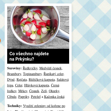
Suroviny:
Ředkvičky
,
Medvědí česnek
,
Brambory
,
Topinambury
,
Řapíkatý celer
,
Dýně
,
Rajčata
,
Růžičková kapusta
,
Salátová
řepa
,
Celer
,
Hlávková kapusta
,
Černá
ředkev
,
Mrkev
,
Česnek
,
Zelí
,
Okurky
,
Cibule
,
Papriky
.
Petržel
a
Kačenka česká
Techniky:
Využití zeleniny od kořene po