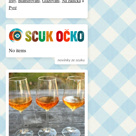
listy
,
Blanšírování
,
Glazování
,
Na zádíčka
a
Pyré
No items
novinky ze scuku