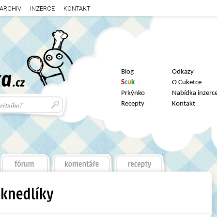
ARCHIV
INZERCE
KONTAKT
Blog
Odkazy
S
c
u
k
O Cuketce
Prkýnko
Nabídka inzerc
Recepty
Kontakt