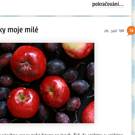
34
16. září ʼ09
a všechno ovoce puká fotony ve švech. Tak do spižírny v spižírnu