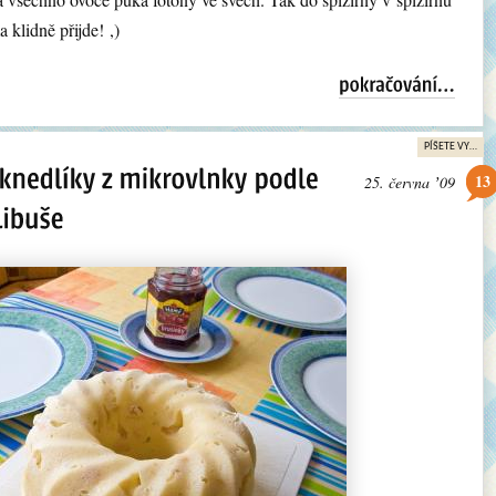
a klidně přijde! ,)
PÍŠETE VY…
13
25. června ʼ09