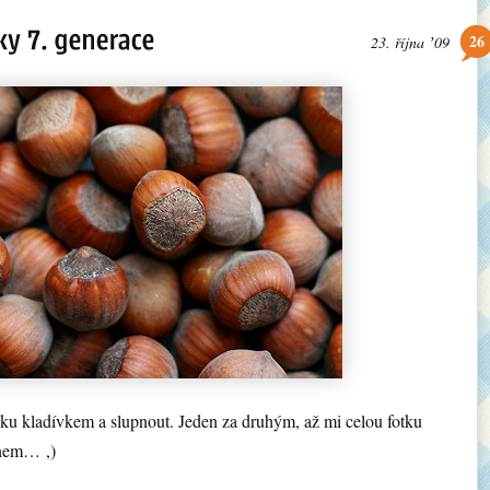
26
23. října ʼ09
ku kladívkem a slupnout. Jeden za druhým, až mi celou fotku
onem… ,)