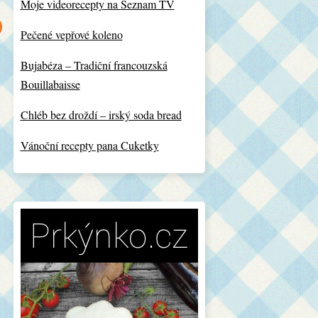
Moje videorecepty na Seznam TV
Pečené vepřové koleno
Bujabéza – Tradiční francouzská
Bouillabaisse
Chléb bez droždí – irský soda bread
Vánoční recepty pana Cuketky