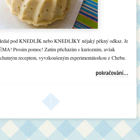
hledal pod KNEDLÍK nebo KNEDLÍKY nějaký pěkný odkaz. Je
A! Prosím pomoc! Zatím přicházím s kuriozním, avšak
chutným receptem, vyvzkoušeným experimentátorkou z Chebu.