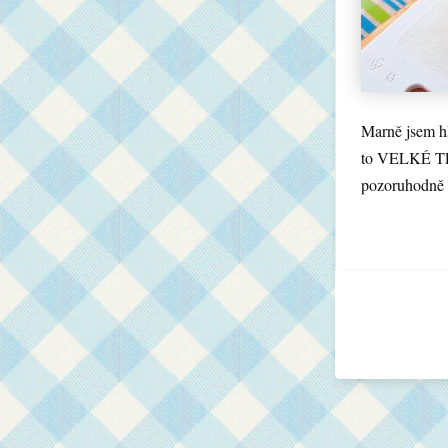
Marně jsem 
to VELKÉ TÉM
pozoruhodně 