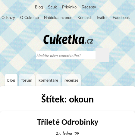
Blog
S
c
u
k
Prkýnko
Recepty
Odkazy
O Cuketce
Nabídka inzerce
Kontakt
Twitter
Facebook
blog
fórum
komentáře
recenze
Štítek: okoun
Tříleté Odrobinky
27. ledna ʼ09