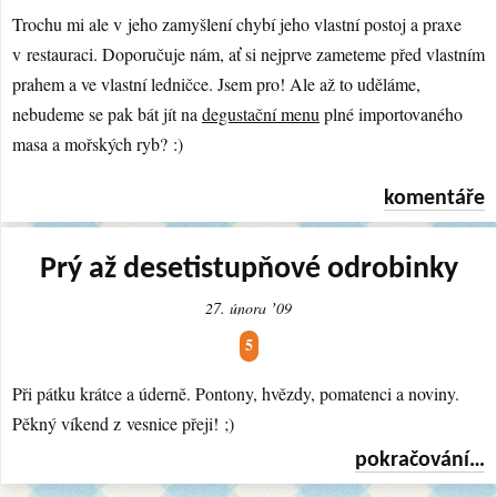
Trochu mi ale v jeho zamyšlení chybí jeho vlastní postoj a praxe
v restauraci. Doporučuje nám, ať si nejprve zameteme před vlastním
prahem a ve vlastní ledničce. Jsem pro! Ale až to uděláme,
nebudeme se pak bát jít na
degustační menu
plné importovaného
masa a mořských ryb? :)
komentáře
Prý až desetistupňové odrobinky
27. února ʼ09
5
Při pátku krátce a úderně. Pontony, hvězdy, pomatenci a noviny.
Pěkný víkend z vesnice přeji! ;)
pokračování…