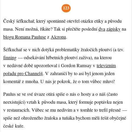
123
Český šéfkuchař, který spontánně otevřel otázku etiky a původu
masa. Není možná, říkáte? Tak si přečtěte poslední
dva
zápisky
na
blogu Romana Pauluse
z
Alcronu
.
Šéfkuchař se v nich dotýká problematiky žraločích ploutví (a tzv.
finning
— odsekávání hřbetních ploutví zaživa), na kterou
v nedávné době upozorňoval i Gordon Ramsay v
televizním
pořadu pro Channel4
. V zahraničí by to asi byl jenom jeden
komentář z mnoha. U nás je pokrok, že o tom vůbec mluví!
Paulus se ve své úvaze otírá spíše o nás o hosty a o náš (často
neexistující) vztah k původu masa, který formuje poptávku nejen
v restauracích. Vůbec se mu nedivím a v tomhle to trefil přesně —
spíše než ohroženého žraloka a tuňáka bychom měli řešit obyčejné
české kuře.