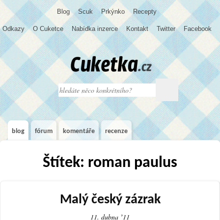
Blog
S
c
u
k
Prkýnko
Recepty
Odkazy
O Cuketce
Nabídka inzerce
Kontakt
Twitter
Facebook
blog
fórum
komentáře
recenze
Štítek: roman paulus
Malý český zázrak
11. dubna ʼ11