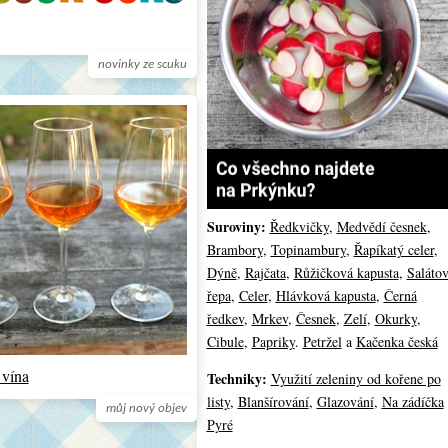
novinky ze scuku
Suroviny:
Ředkvičky
,
Medvědí česnek
,
Brambory
,
Topinambury
,
Řapíkatý celer
,
Dýně
,
Rajčata
,
Růžičková kapusta
,
Saláto
řepa
,
Celer
,
Hlávková kapusta
,
Černá
ředkev
,
Mrkev
,
Česnek
,
Zelí
,
Okurky
,
Cibule
,
Papriky
.
Petržel
a
Kačenka česká
 vína
Techniky:
Využití zeleniny od kořene po
listy
,
Blanšírování
,
Glazování
,
Na zádíčka
můj nový objev
Pyré