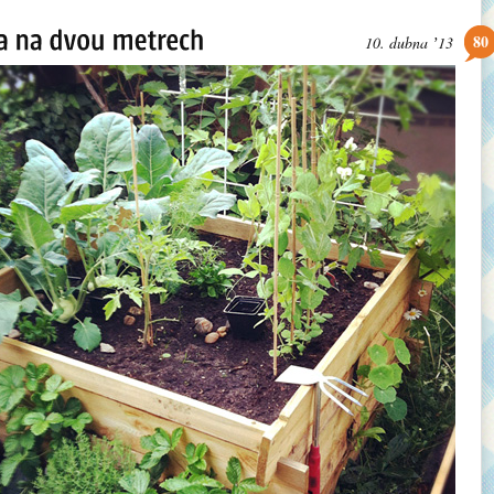
80
10. dubna ʼ13