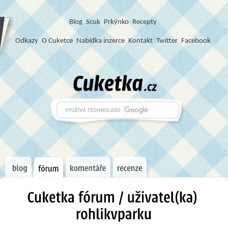
Blog
S
c
u
k
Prkýnko
Recepty
Odkazy
O Cuketce
Nabídka inzerce
Kontakt
Twitter
Facebook