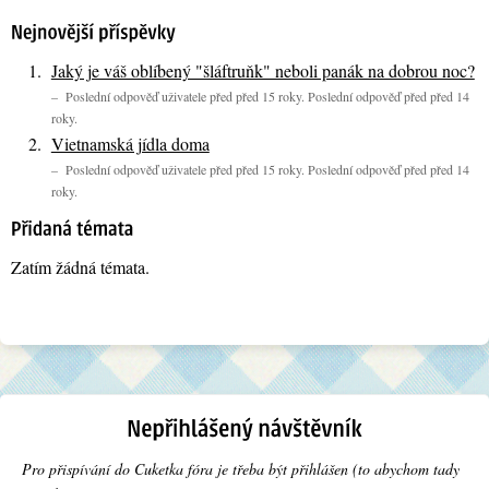
Jaký je váš oblíbený "šláftruňk" neboli panák na dobrou noc?
– Poslední odpověď uživatele před před 15 roky. Poslední odpověď před před 14
roky.
Vietnamská jídla doma
– Poslední odpověď uživatele před před 15 roky. Poslední odpověď před před 14
roky.
Zatím žádná témata.
Pro přispívání do Cuketka fóra je třeba být přihlášen (to abychom tady