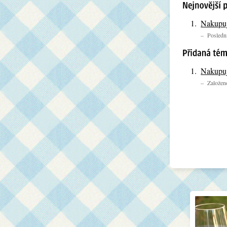
Nakupuj
– Poslední
Nakupuj
– Založeno