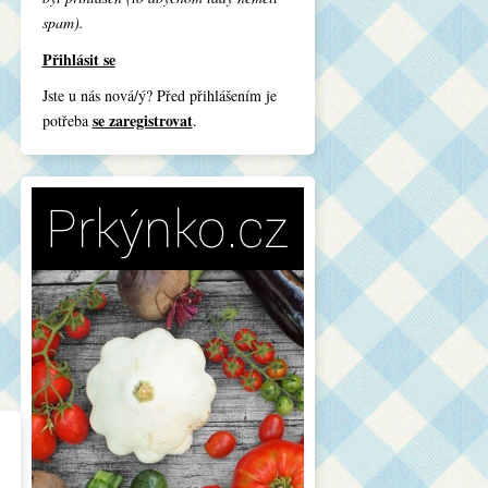
spam).
Přihlásit se
Jste u nás nová/ý? Před přihlášením je
se zaregistrovat
potřeba
.