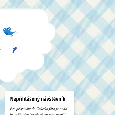
e
Pro přispívání do Cuketka fóra je třeba
být přihlášen (to abychom tady neměli