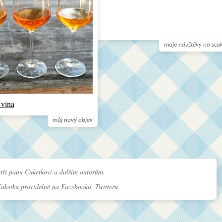
moje návštěvy na scu
 vína
můj nový objev
tří panu Cuketkovi a dalším autorům.
Cuketku pravidelně na
Facebooku
,
Twitteru
.