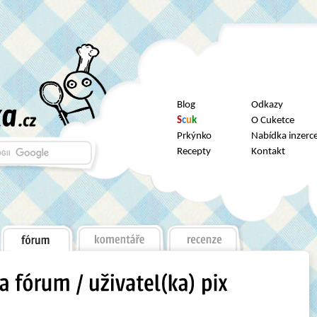
Blog
Odkazy
S
c
u
k
O Cuketce
Prkýnko
Nabídka inzerc
Recepty
Kontakt