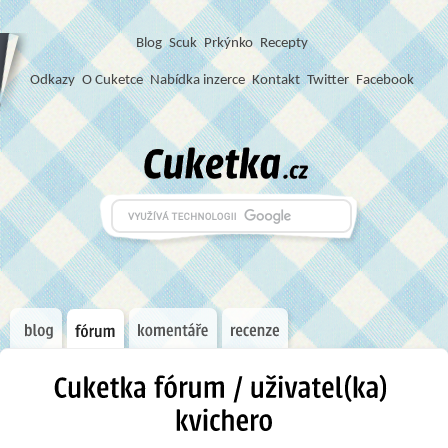
Blog
S
c
u
k
Prkýnko
Recepty
Odkazy
O Cuketce
Nabídka inzerce
Kontakt
Twitter
Facebook