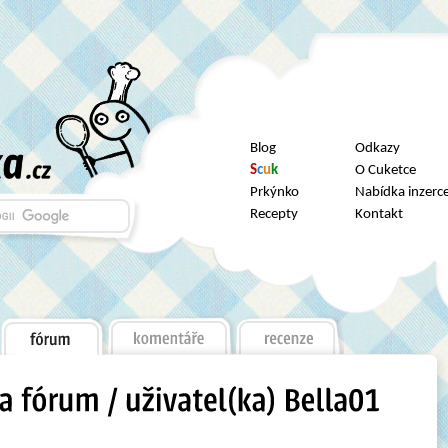
Blog
Odkazy
S
c
u
k
O Cuketce
Prkýnko
Nabídka inzerc
Recepty
Kontakt