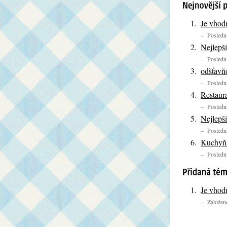
Je vhod
– Poslední
Nejlepš
– Poslední
odšťavň
– Poslední
Restaur
– Poslední
Nejlepší
– Poslední
Kuchyňs
– Poslední
Je vhod
– Založeno