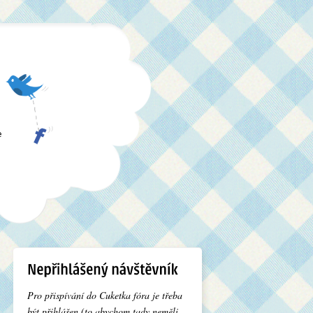
e
Pro přispívání do Cuketka fóra je třeba
být přihlášen (to abychom tady neměli