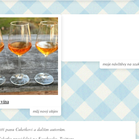
moje návštěvy na scu
 vína
můj nový objev
tří panu Cuketkovi a dalším autorům.
Cuketku pravidelně na
Facebooku
,
Twitteru
.