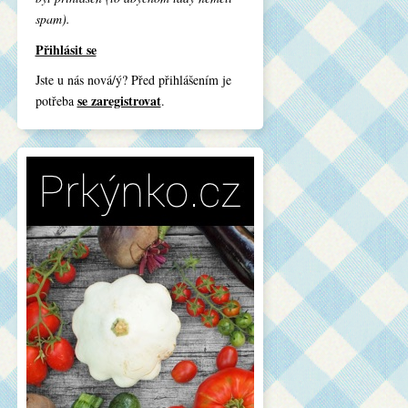
spam).
Přihlásit se
Jste u nás nová/ý? Před přihlášením je
se zaregistrovat
potřeba
.