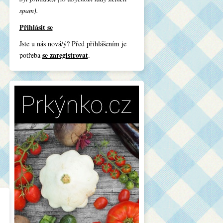
spam).
Přihlásit se
Jste u nás nová/ý? Před přihlášením je
se zaregistrovat
potřeba
.