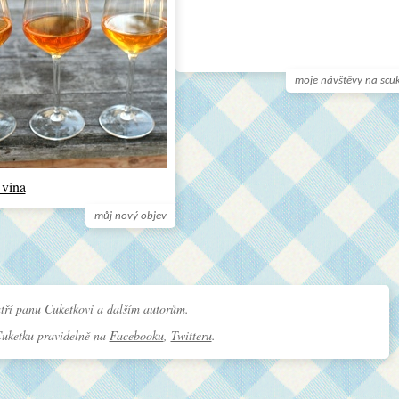
moje návštěvy na scu
 vína
můj nový objev
tří panu Cuketkovi a dalším autorům.
Cuketku pravidelně na
Facebooku
,
Twitteru
.