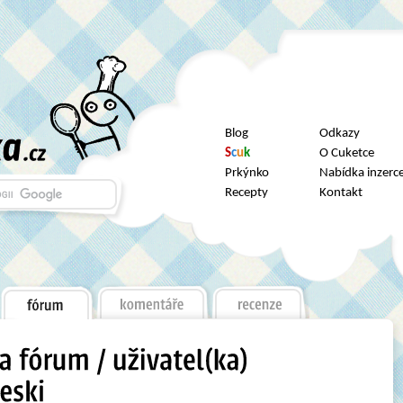
Blog
Odkazy
S
c
u
k
O Cuketce
Prkýnko
Nabídka inzerc
Recepty
Kontakt