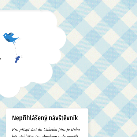
e
Pro přispívání do Cuketka fóra je třeba
být přihlášen (to abychom tady neměli