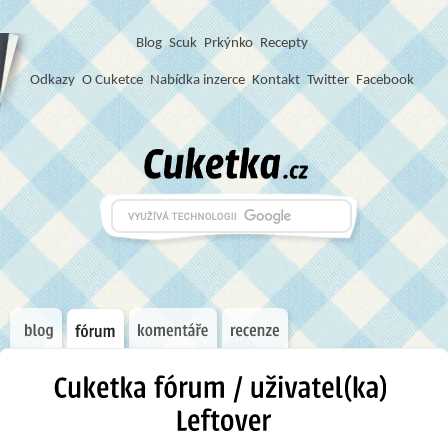
Blog
S
c
u
k
Prkýnko
Recepty
Odkazy
O Cuketce
Nabídka inzerce
Kontakt
Twitter
Facebook