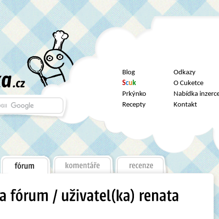
Blog
Odkazy
S
c
u
k
O Cuketce
Prkýnko
Nabídka inzerc
Recepty
Kontakt