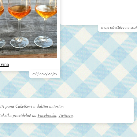
moje návštěvy na scu
 vína
můj nový objev
tří panu Cuketkovi a dalším autorům.
Cuketku pravidelně na
Facebooku
,
Twitteru
.