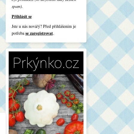
spam).
Přihlásit se
Jste u nás nová/ý? Před přihlášením je
se zaregistrovat
potřeba
.