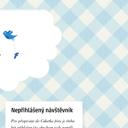
e
Pro přispívání do Cuketka fóra je třeba
být přihlášen (to abychom tady neměli