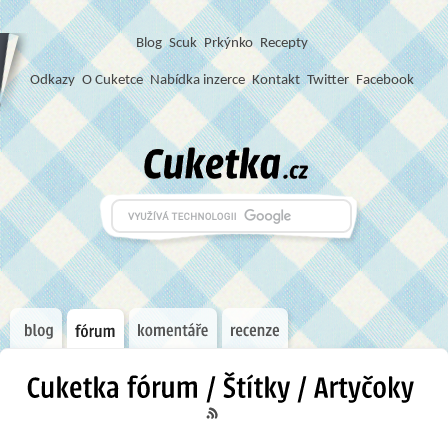
Blog
S
c
u
k
Prkýnko
Recepty
Odkazy
O Cuketce
Nabídka inzerce
Kontakt
Twitter
Facebook