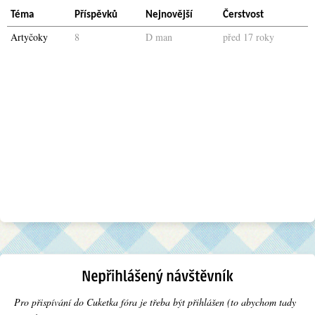
Téma
Příspěvků
Nejnovější
Čerstvost
Artyčoky
8
D man
před 17 roky
Pro přispívání do Cuketka fóra je třeba být přihlášen (to abychom tady