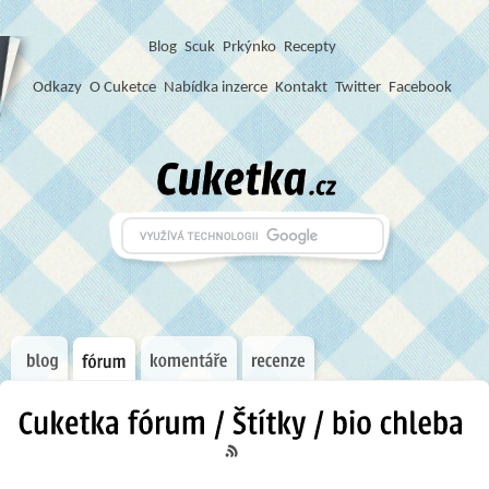
Blog
S
c
u
k
Prkýnko
Recepty
Odkazy
O Cuketce
Nabídka inzerce
Kontakt
Twitter
Facebook