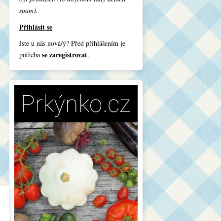
spam).
Přihlásit se
Jste u nás nová/ý? Před přihlášením je
se zaregistrovat
potřeba
.