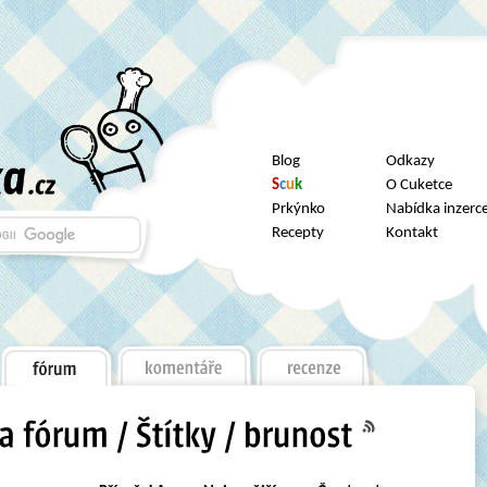
Blog
Odkazy
S
c
u
k
O Cuketce
Prkýnko
Nabídka inzerc
Recepty
Kontakt