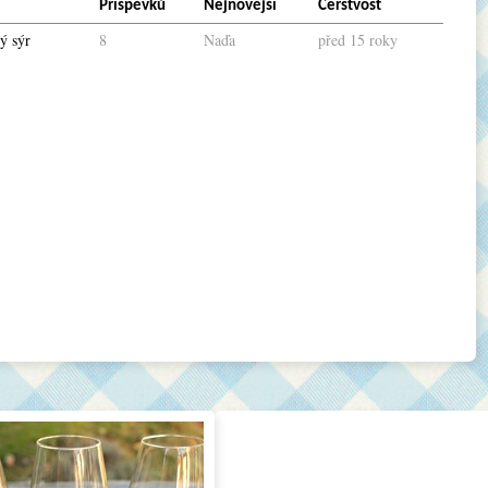
Příspěvků
Nejnovější
Čerstvost
ý sýr
8
Naďa
před 15 roky