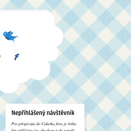
e
Pro přispívání do Cuketka fóra je třeba
být přihlášen (to abychom tady neměli