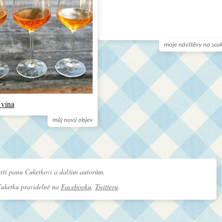
moje návštěvy na scu
 vína
můj nový objev
tří panu Cuketkovi a dalším autorům.
Cuketku pravidelně na
Facebooku
,
Twitteru
.