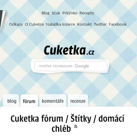
Blog
S
c
u
k
Prkýnko
Recepty
Odkazy
O Cuketce
Nabídka inzerce
Kontakt
Twitter
Facebook