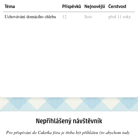
Téma
Příspěvků
Nejnovější
Čerstvost
Uchovávání domácího chleba
12
Sosi
před 11 roky
Pro přispívání do Cuketka fóra je třeba být přihlášen (to abychom tady