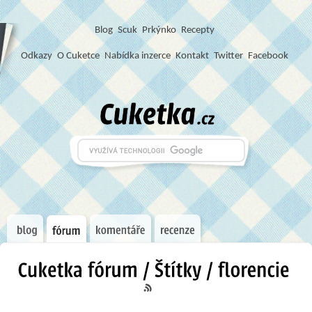
Blog
S
c
u
k
Prkýnko
Recepty
Odkazy
O Cuketce
Nabídka inzerce
Kontakt
Twitter
Facebook