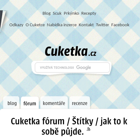
Blog
S
c
u
k
Prkýnko
Recepty
Odkazy
O Cuketce
Nabídka inzerce
Kontakt
Twitter
Facebook