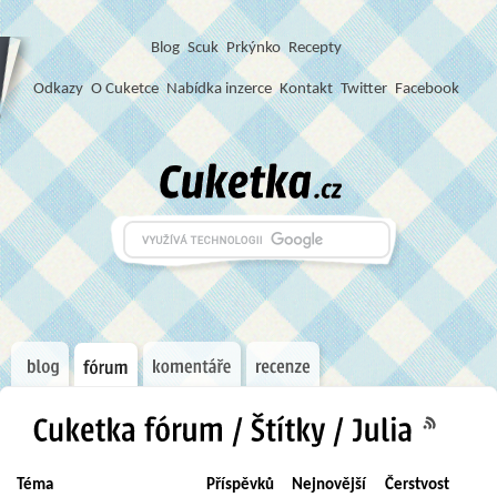
Blog
S
c
u
k
Prkýnko
Recepty
Odkazy
O Cuketce
Nabídka inzerce
Kontakt
Twitter
Facebook
Téma
Příspěvků
Nejnovější
Čerstvost