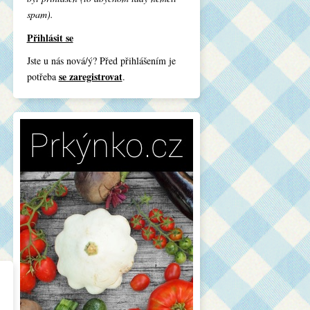
spam).
Přihlásit se
Jste u nás nová/ý? Před přihlášením je
se zaregistrovat
potřeba
.