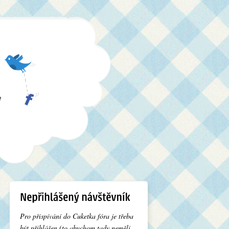
e
Pro přispívání do Cuketka fóra je třeba
být přihlášen (to abychom tady neměli