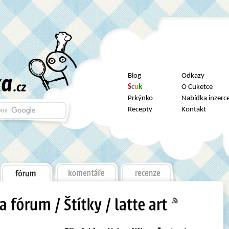
Blog
Odkazy
S
c
u
k
O Cuketce
Prkýnko
Nabídka inzerc
Recepty
Kontakt