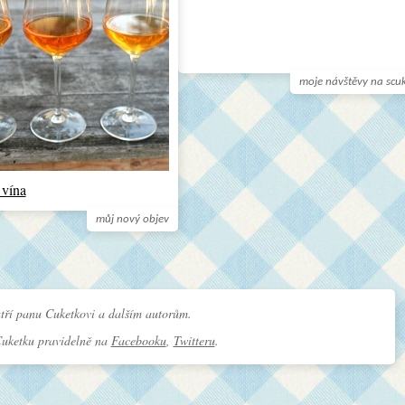
moje návštěvy na scu
 vína
můj nový objev
tří panu Cuketkovi a dalším autorům.
Cuketku pravidelně na
Facebooku
,
Twitteru
.