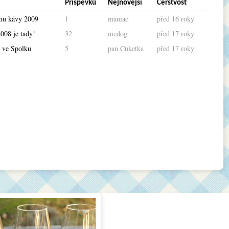
Příspěvků
Nejnovější
Čerstvost
mu kávy 2009
1
maniac
před 16 roky
008 je tady!
32
medog
před 17 roky
 ve Spolku
5
pan Cuketka
před 17 roky