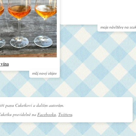
moje návštěvy na scu
 vína
můj nový objev
tří panu Cuketkovi a dalším autorům.
Cuketku pravidelně na
Facebooku
,
Twitteru
.