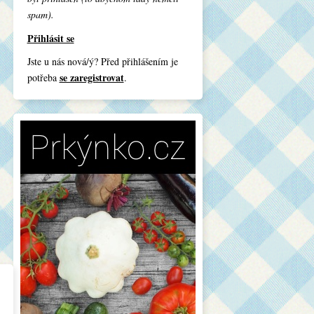
spam).
Přihlásit se
Jste u nás nová/ý? Před přihlášením je
se zaregistrovat
potřeba
.