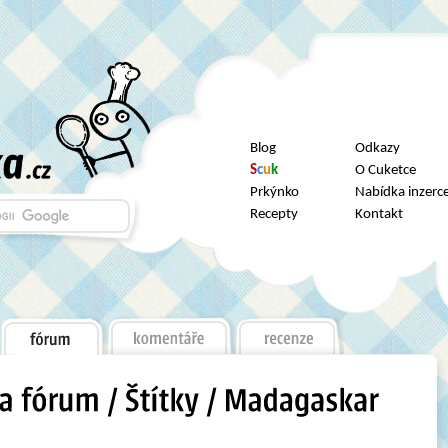
Blog
Odkazy
S
c
u
k
O Cuketce
Prkýnko
Nabídka inzerc
Recepty
Kontakt