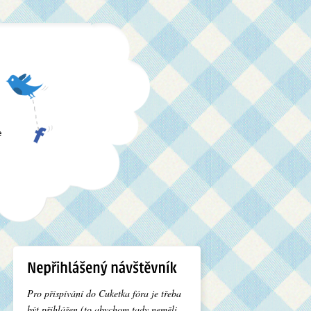
e
Pro přispívání do Cuketka fóra je třeba
být přihlášen (to abychom tady neměli