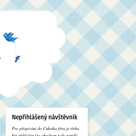
e
Pro přispívání do Cuketka fóra je třeba
být přihlášen (to abychom tady neměli