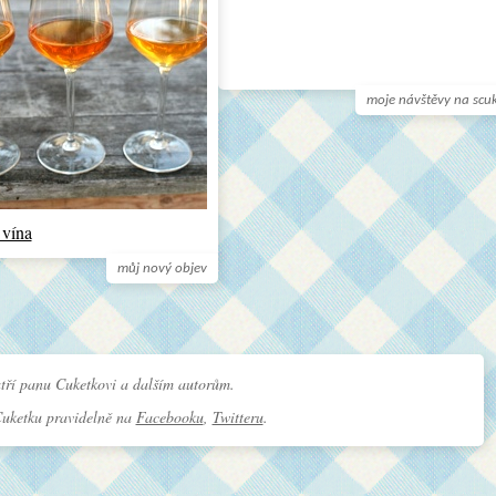
moje návštěvy na scu
 vína
můj nový objev
tří panu Cuketkovi a dalším autorům.
Cuketku pravidelně na
Facebooku
,
Twitteru
.