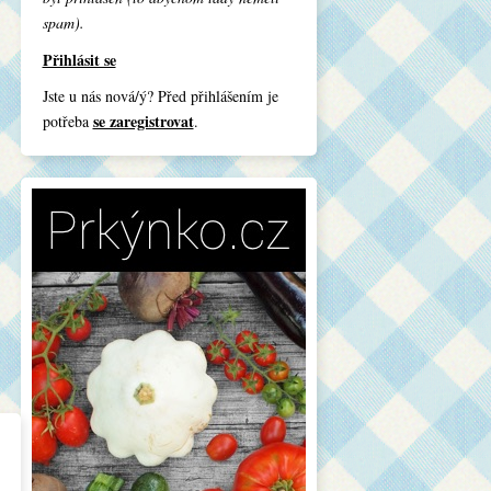
spam).
Přihlásit se
Jste u nás nová/ý? Před přihlášením je
se zaregistrovat
potřeba
.