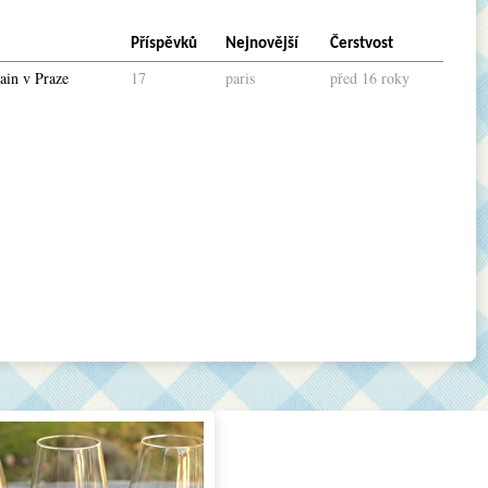
Příspěvků
Nejnovější
Čerstvost
in v Praze
17
paris
před 16 roky