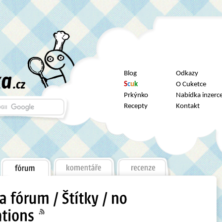
Blog
Odkazy
S
c
u
k
O Cuketce
Prkýnko
Nabídka inzerc
Recepty
Kontakt