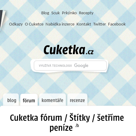
Blog
S
c
u
k
Prkýnko
Recepty
Odkazy
O Cuketce
Nabídka inzerce
Kontakt
Twitter
Facebook