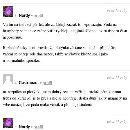
před 17 roky
3.
Nordy
•
profil
Vařím na indukci pár let, ale za žádný zázrak to nepovažuju. Voda na
brambory se mi sice začne vařit rychleji, ale jinak žádnou extra úsporu času
nepozoruju.
Rozhodně taky není pravda, že plotýnka zůstane studená – při delším
vaření se ohřeje ode dna hrnce, takže se člověk klidně spálí jako
u normálního sporáku.
před 17 roky
4.
Gastronaut
•
profil
na rozpálenou plotýnku mám dobrý recept: vařit na rozloženém kartonu
třeba od kuřat .o) je to prča a nic se neohřeje, deska duní jak ty magnety na
sebe narážejí, zespoda maká větrák a plotna je studená
před 17 roky
5.
Nordy
•
profil