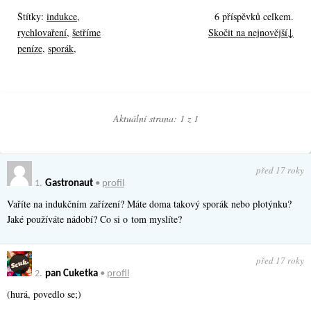
Štítky:
indukce
,
6 příspěvků celkem.
rychlovaření
,
šetříme
Skočit na nejnovější↓
peníze
,
sporák
,
Aktuální strana: 1 z
1
před 17 roky
1.
Gastronaut
•
profil
Vaříte na indukčním zařízení? Máte doma takový sporák nebo plotýnku?
Jaké používáte nádobí? Co si o tom myslíte?
před 17 roky
2.
pan Cuketka
•
profil
(hurá, povedlo se;)