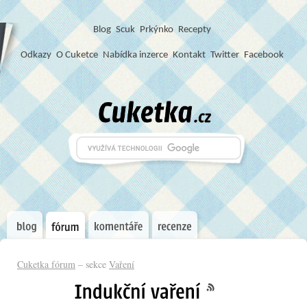
Blog
S
c
u
k
Prkýnko
Recepty
Odkazy
O Cuketce
Nabídka inzerce
Kontakt
Twitter
Facebook
Cuketka fórum
– sekce
Vaření