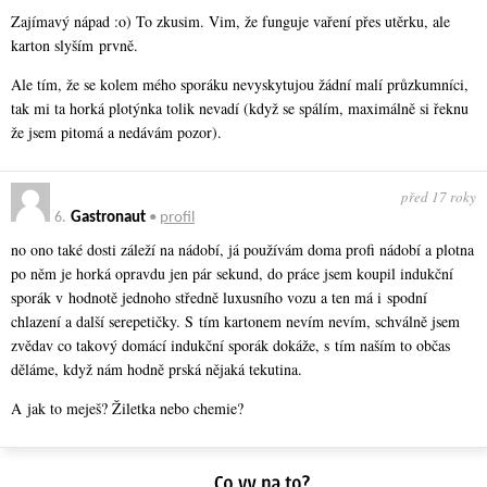
Zajímavý nápad :o) To zkusim. Vim, že funguje vaření přes utěrku, ale
karton slyším prvně.
Ale tím, že se kolem mého sporáku nevyskytujou žádní malí průzkumníci,
tak mi ta horká plotýnka tolik nevadí (když se spálím, maximálně si řeknu
že jsem pitomá a nedávám pozor).
před 17 roky
6.
Gastronaut
•
profil
no ono také dosti záleží na nádobí, já používám doma profi nádobí a plotna
po něm je horká opravdu jen pár sekund, do práce jsem koupil indukční
sporák v hodnotě jednoho středně luxusního vozu a ten má i spodní
chlazení a další serepetičky. S tím kartonem nevím nevím, schválně jsem
zvědav co takový domácí indukční sporák dokáže, s tím naším to občas
děláme, když nám hodně prská nějaká tekutina.
A jak to meješ? Žiletka nebo chemie?