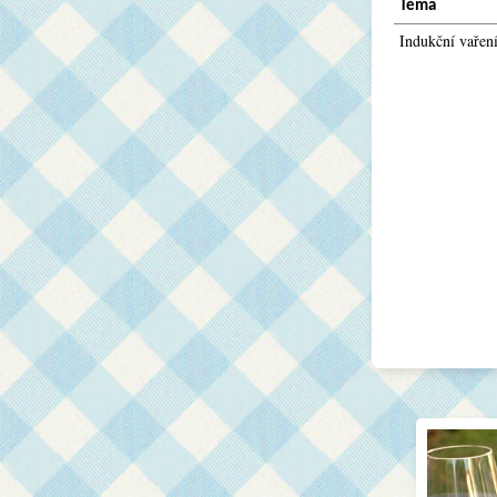
Téma
Indukční vařen