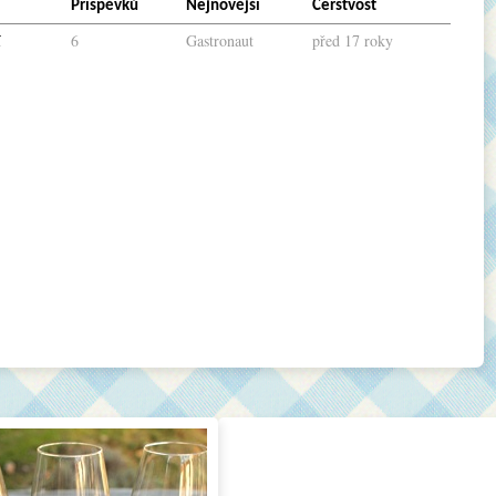
Příspěvků
Nejnovější
Čerstvost
í
6
Gastronaut
před 17 roky