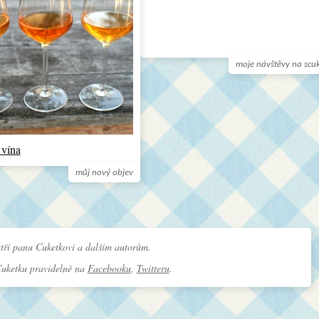
moje návštěvy na scu
 vína
můj nový objev
tří panu Cuketkovi a dalším autorům.
Cuketku pravidelně na
Facebooku
,
Twitteru
.