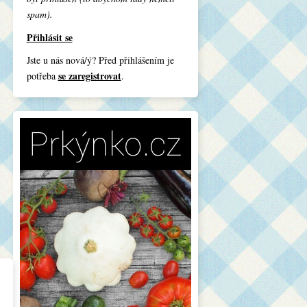
spam).
Přihlásit se
Jste u nás nová/ý? Před přihlášením je
se zaregistrovat
potřeba
.