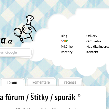
Blog
Odkazy
S
c
u
k
O Cuketce
Prkýnko
Nabídka inzerc
Recepty
Kontakt