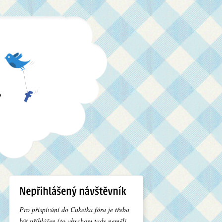
e
Pro přispívání do Cuketka fóra je třeba
být přihlášen (to abychom tady neměli