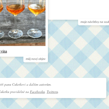
moje návštěvy na scu
 vína
můj nový objev
tří panu Cuketkovi a dalším autorům.
Cuketku pravidelně na
Facebooku
,
Twitteru
.