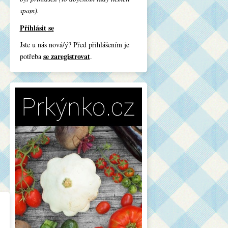
spam).
Přihlásit se
Jste u nás nová/ý? Před přihlášením je
se zaregistrovat
potřeba
.