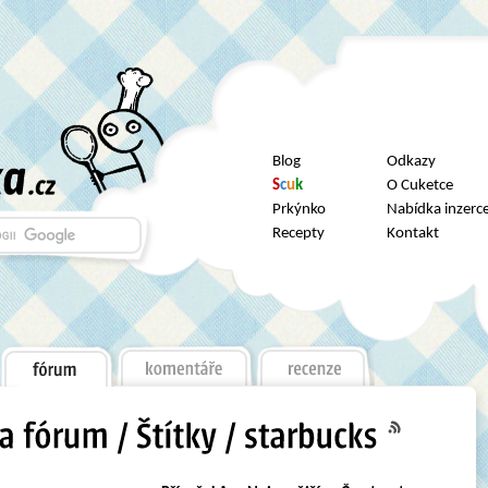
Blog
Odkazy
S
c
u
k
O Cuketce
Prkýnko
Nabídka inzerc
Recepty
Kontakt