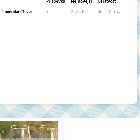
Příspěvků
Nejnovější
Čerstvost
jná mašinka Clover
5
2-czech
před 18 roky