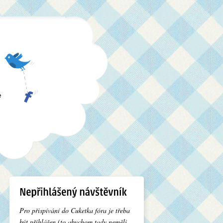
e
Pro přispívání do Cuketka fóra je třeba
být přihlášen (to abychom tady neměli