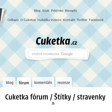
Blog
S
c
u
k
Prkýnko
Recepty
Odkazy
O Cuketce
Nabídka inzerce
Kontakt
Twitter
Facebook